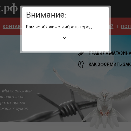
Ваш город:
Внимание:
КОНТАКТЫ
ОТЗЫВЫ
АДРЕСА УЧРЕЖДЕНИЙ
ПОЛ
Вам необходимо выбрать город:
ПРАВИЛА МАГАЗИН
КАК ОФОРМИТЬ ЗАК
а. Мы заслужили
яя взятые на
тратят время
 тяжелых сумок.