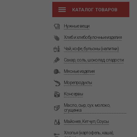
КАТАЛОГ ТОВАРОВ
Нужные вещи
Хлеб и хлебобулочные изделия
Чай, кофе, бульоны (напитки)
Сахар, соль, шоколад, сладости
Мясные изделия
Морепродукты
Консервы
Масло, сыр, сух. молоко,
сгущенка
Майонез, Кетчуп, Соусы
Хлопья (картофель, каша),