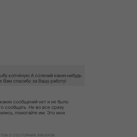
рыбу копчёную.А солений каких-нибудь
 Вам спасибо за Вашу работу!
никаких сообщений нет и не было.
-то сообщать. Не во все сразу
вились, помогайте им. Это моя
тов о состоянии заказов.