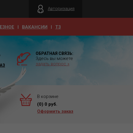
Авторизация
ЕЗНОЕ
ВАКАНСИИ
T3
ОБРАТНАЯ СВЯЗЬ:
А
Здесь вы можете
задать вопрос »
АЗ
В корзине
(
0
)
0
руб.
Оформить заказ