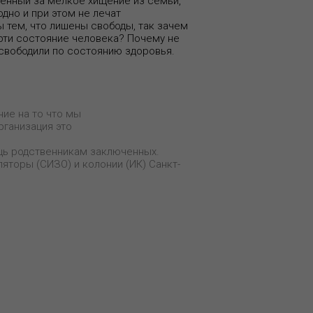
ждённый за мелкое хищение из семьи,
одно и при этом не лечат
 тем, что лишены свободы, так зачем
рти состояние человека? Почему не
освободили по состоянию здоровья.
ие на то что мы
рганизация это
ощь родственникам заключенных.
яторы (СИЗО) и колонии (ИК) Санкт-