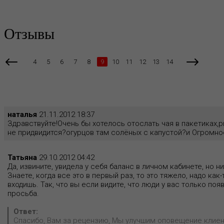
Отзывы
4
5
6
7
8
9
10
11
12
13
14
наталья
21.11.2012 18:37
Здравствуйте!Очень бы хотелось отослать чая в пакетиках,
не придвидится?огурцов там солёных с капустой?и Огромное
Татьяна
29.10.2012 04:42
Да, извините, увидела у себя баланс в личном кабинете, но 
Знаете, когда все это в первый раз, то это тяжело, надо как
входишь. Так, что вы если видите, что люди у вас только поя
просьба.
Ответ:
Спасибо, Вам за рецензию, Мы улучшим оповещение клиен