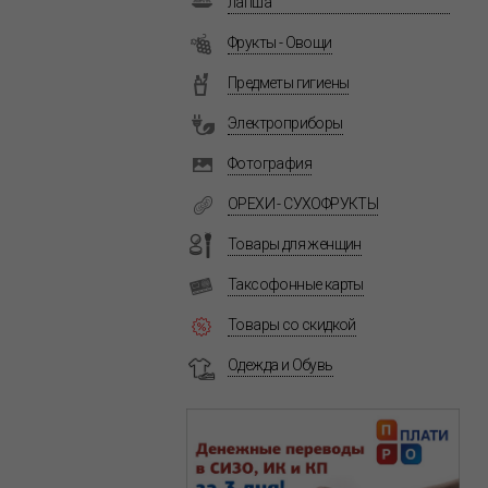
лапша
Фрукты - Овощи
Предметы гигиены
Электроприборы
Фотография
ОРЕХИ - СУХОФРУКТЫ
Товары для женщин
Таксофонные карты
Товары со скидкой
Одежда и Обувь