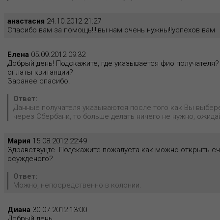
анастасия
24.10.2012 21:27
Спасибо вам за помощь!!!!вы нам очень нужны!!успехов вам
Елена
05.09.2012 09:32
Добрый день! Подскажите, где указывается фио получателя
оплаты квитанции?
Заранее спасибо!
Ответ:
Данные получателя указываются после того как Вы выбер
через Сбербанк, то больше делать ничего не нужно, ожидай
Мария
15.08.2012 22:49
Здравствуцте. Подскажите пожалуста как можно открыть сч
осужденого?
Ответ:
Можно, непосредственно в колонии.
Диана
30.07.2012 13:00
Добрый день.