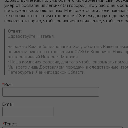
Здравствуйте! Как получилось, что мой 25-летний сын, осу
умер от воспаления лёгких? Он говорил, что у вас очень хол
простуженных заключённых. Мне кажется эти люди наказаны
же ещё жестоко к ним относиться? Зачем доводить до сме
подсказать парню, чтобы он написал заявление, чтобы его 
Ответ:
Здравствуйте, Наталья.
Выражаю Вам соболезнования. Хочу обратить Ваше вниман
не имеем никакого отношения к СИЗО и Колониям. Наша о
альтернативный Интернет-Магазин.
• Наша компания создана, для того чтобы оказывать пом
Мы всего лишь Доставляем передачи в следственные изол
Петербурга и Ленинградской Области.
*
Имя:
E-mail:
*
Текст: