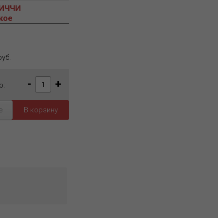
ПИЧЧИ
кое
уб.
-
+
о:
е