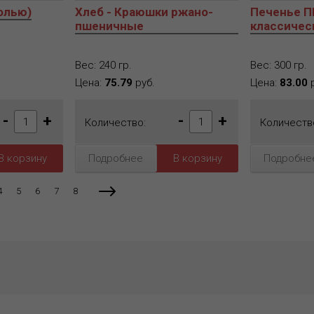
олью)
Хлеб - Краюшки ржано-
Печенье 
пшеничные
классичес
Вес: 240 гр.
Вес: 300 гр.
Цена:
75.79
руб.
Цена:
83.00
р
-
+
-
+
Количество:
Количеств
Подробнее
Подробне
4
5
6
7
8