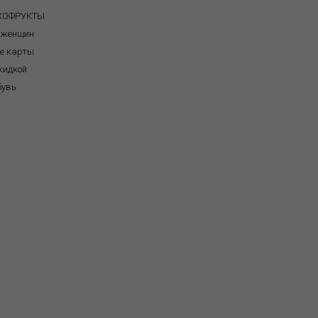
УХОФРУКТЫ
 женщин
е карты
кидкой
бувь