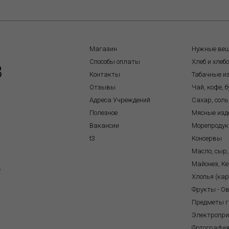
Магазин
Нужные ве
Способы оплаты
Хлеб и хлеб
8
Контакты
Табачные и
Отзывы
Чай, кофе, 
Адреса Учреждений
Сахар, соль
Полезное
Мясные изд
Вакансии
Морепроду
t3
Консервы
Масло, сыр,
Майонез, Ке
e
Хлопья (ка
Фрукты - О
Предметы г
Электропр
Фотографи