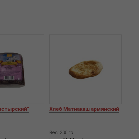
астырский"
Хлеб Матнакаш армянский
Вес: 300 гр.