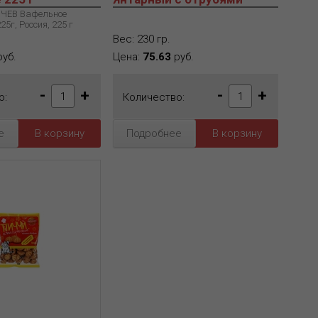
ЬЧЕВ Вафельное
5г, Россия, 225 г
Вес: 230 гр.
уб.
Цена:
75.63
руб.
-
+
-
+
о:
Количество:
е
Подробнее