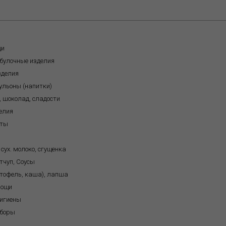
щи
обулочные изделия
зделия
бульоны (напитки)
, шоколад, сладости
елия
кты
 сух. молоко, сгущенка
тчуп, Соусы
ртофель, каша), лапша
вощи
игиены
иборы
я