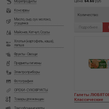
Цена:
64.60
руб.
Морепродукты
Консервы
Количество:
Масло, сыр, сух. молоко,
сгущенка
Подробнее
Майонез, Кетчуп, Соусы
Хлопья (картофель, каша),
лапша
Фрукты - Овощи
Предметы гигиены
Электроприборы
Фотография
ОРЕХИ - СУХОФРУКТЫ
Галеты ЛЮБЯТО
Товары для женщин
Классические
Таксофонные карты