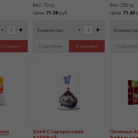
Вес: 70 гр.
Вес: 250 гр.
Цена:
71.38
руб.
Цена:
71.40
р
-
+
-
+
Количество:
Количеств
Подробнее
Подробне
аком
Хлеб Старорусский
Печенье 
КАРАВАЙ
Вафельное