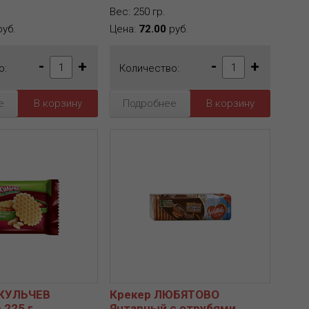
Вес: 250 гр.
уб.
Цена:
72.00
руб.
-
+
-
+
о:
Количество:
е
Подробнее
АКУЛЬЧЕВ
Крекер ЛЮБЯТОВО
 225 г
Янтарный с отрубями