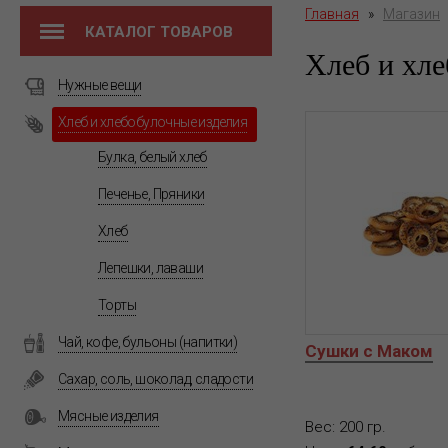
Главная
»
Магазин
КАТАЛОГ ТОВАРОВ
Хлеб и хле
Нужные вещи
Хлеб и хлебобулочные изделия
Булка, белый хлеб
Печенье, Пряники
Хлеб
Лепешки, лаваши
Торты
Чай, кофе, бульоны (напитки)
Сушки с Маком
Сахар, соль, шоколад, сладости
Мясные изделия
Вес: 200 гр.