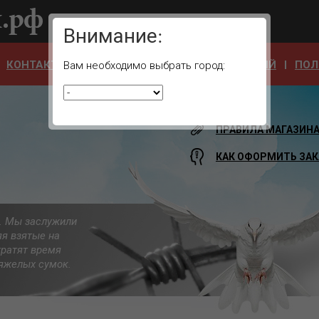
Ваш город:
Внимание:
КОНТАКТЫ
ОТЗЫВЫ
АДРЕСА УЧРЕЖДЕНИЙ
ПОЛ
Вам необходимо выбрать город:
ПРАВИЛА МАГАЗИН
КАК ОФОРМИТЬ ЗАК
а. Мы заслужили
яя взятые на
тратят время
 тяжелых сумок.