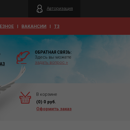
Авторизация
ЕЗНОЕ
ВАКАНСИИ
T3
ОБРАТНАЯ СВЯЗЬ:
А
Здесь вы можете
задать вопрос »
АЗ
В корзине
(
0
)
0
руб.
Оформить заказ