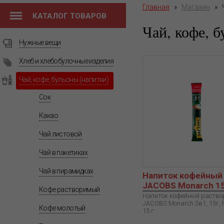
Главная
»
Магазин
»
КАТАЛОГ ТОВАРОВ
Чай, кофе, 
Нужные вещи
Хлеб и хлебобулочные изделия
Чай, кофе, бульоны (напитки)
Сок
Какао
Чай листовой
Чай в пакетиках
Чай в пирамидках
Напиток кофейный
JACOBS Monarch 15
Кофе растворимый
Напиток кофейный раств
JACOBS Monarch 3в1, 15г, 
Кофе молотый
15 г