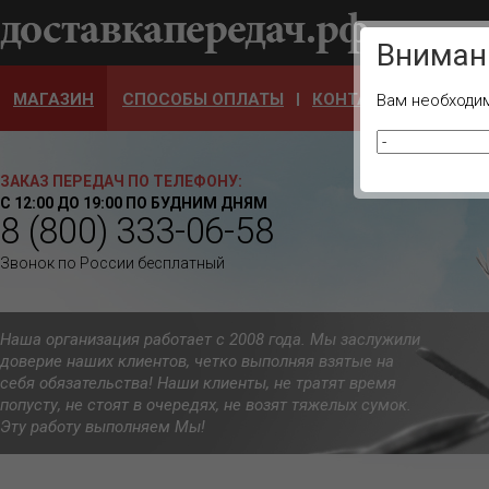
Ваш город
Вниман
МАГАЗИН
СПОСОБЫ ОПЛАТЫ
КОНТАКТЫ
ОТЗЫ
Вам необходим
ЗАКАЗ ПЕРЕДАЧ ПО ТЕЛЕФОНУ:
С 12:00 ДО 19:00 ПО БУДНИМ ДНЯМ
8 (800) 333-06-58
Звонок по России бесплатный
Наша организация работает с 2008 года. Мы заслужили
доверие наших клиентов, четко выполняя взятые на
себя обязательства! Наши клиенты, не тратят время
попусту, не стоят в очередях, не возят тяжелых сумок.
Эту работу выполняем Мы!