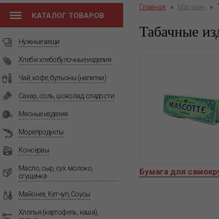
Главная
»
Магазин
»
КАТАЛОГ ТОВАРОВ
Табачные из
Нужные вещи
Хлеб и хлебобулочные изделия
Чай, кофе, бульоны (напитки)
Сахар, соль, шоколад, сладости
Мясные изделия
Морепродукты
Консервы
Масло, сыр, сух. молоко,
Бумага для самокр
сгущенка
Майонез, Кетчуп, Соусы
Хлопья (картофель, каша),