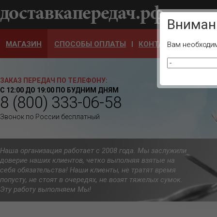
Ваш город
Вниман
МАГАЗИН
СПОСОБЫ ОПЛАТЫ
КОНТАКТЫ
ОТЗЫ
Вам необходим
ЗАКАЗ ПЕРЕДАЧ ПО ТЕЛЕФОНУ:
С 12:00 ДО 19:00 ПО БУДНИМ ДНЯМ
8 (800) 333-06-58
Звонок по России бесплатный
Наша организация работает с 2008 года. Мы заслужили
доверие наших клиентов, четко выполняя взятые на
себя обязательства! Наши клиенты, не тратят время
попусту, не стоят в очередях, не возят тяжелых сумок.
Эту работу выполняем Мы!