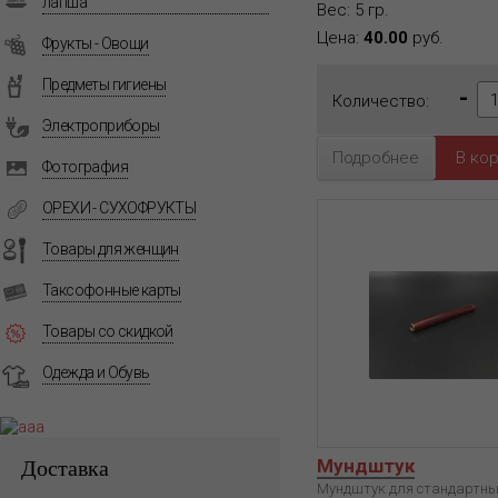
лапша
Вес: 5 гр.
Цена:
40.00
руб.
Фрукты - Овощи
Предметы гигиены
-
Количество:
Электроприборы
Подробнее
Фотография
ОРЕХИ - СУХОФРУКТЫ
Товары для женщин
Таксофонные карты
Товары со скидкой
Одежда и Обувь
Доставка
Мундштук
Мундштук для стандартны