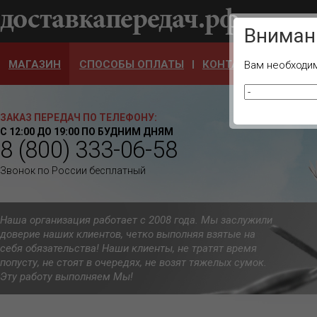
Ваш город
Вниман
МАГАЗИН
СПОСОБЫ ОПЛАТЫ
КОНТАКТЫ
ОТЗЫ
Вам необходим
ЗАКАЗ ПЕРЕДАЧ ПО ТЕЛЕФОНУ:
С 12:00 ДО 19:00 ПО БУДНИМ ДНЯМ
8 (800) 333-06-58
Звонок по России бесплатный
Наша организация работает с 2008 года. Мы заслужили
доверие наших клиентов, четко выполняя взятые на
себя обязательства! Наши клиенты, не тратят время
попусту, не стоят в очередях, не возят тяжелых сумок.
Эту работу выполняем Мы!