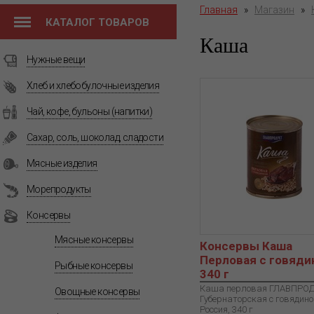
Главная
»
Магазин
»
КАТАЛОГ ТОВАРОВ
Каша
Нужные вещи
Хлеб и хлебобулочные изделия
Чай, кофе, бульоны (напитки)
Сахар, соль, шоколад, сладости
Мясные изделия
Морепродукты
Консервы
Мясные консервы
Консервы Каша
Перловая с говяди
Рыбные консервы
340 г
Каша перловая ГЛАВПРО
Овощные консервы
Губернаторская с говядиной
Россия, 340 г