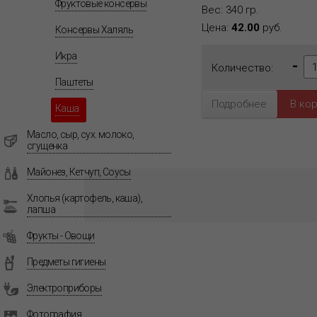
Фруктовые консервы
Вес: 340 гр.
Цена:
42.00
руб.
Консервы Халяль
Икра
-
Количество:
Паштеты
Подробнее
Каша
Масло, сыр, сух. молоко,
сгущенка
Майонез, Кетчуп, Соусы
Хлопья (картофель, каша),
лапша
Фрукты - Овощи
Предметы гигиены
Электроприборы
Фотография