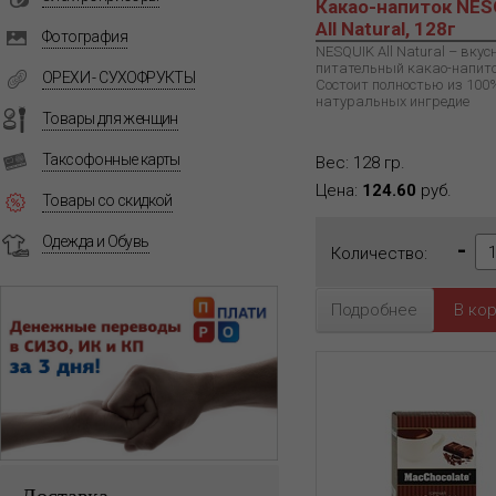
Какао-напиток NES
All Natural, 128г
Фотография
NESQUIK All Natural – вкус
питательный какао-напито
ОРЕХИ - СУХОФРУКТЫ
Состоит полностью из 100
натуральных ингредие
Товары для женщин
Таксофонные карты
Вес: 128 гр.
Цена:
124.60
руб.
Товары со скидкой
Одежда и Обувь
-
Количество:
Подробнее
Доставка