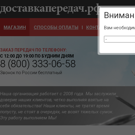
Ваш город
Вниман
МАГАЗИН
СПОСОБЫ ОПЛАТЫ
КОНТАКТЫ
ОТЗЫ
Вам необходим
ЗАКАЗ ПЕРЕДАЧ ПО ТЕЛЕФОНУ:
С 12:00 ДО 19:00 ПО БУДНИМ ДНЯМ
8 (800) 333-06-58
Звонок по России бесплатный
Наша организация работает с 2008 года. Мы заслужили
доверие наших клиентов, четко выполняя взятые на
себя обязательства! Наши клиенты, не тратят время
попусту, не стоят в очередях, не возят тяжелых сумок.
Эту работу выполняем Мы!