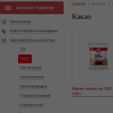
Главная
»
Магазин
»
КАТАЛОГ ТОВАРОВ
Какао
Нужные вещи
Хлеб и хлебобулочные изделия
Чай, кофе, бульоны (напитки)
Сок
Какао
Чай листовой
Чай в пакетиках
Чай в пирамидках
Какао-напиток 365
100 г
Кофе растворимый
Кофе молотый