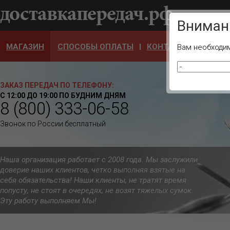
Ваш город
Вниман
МАГАЗИН
СПОСОБЫ ОПЛАТЫ
КОНТАКТЫ
ОТЗЫ
Вам необходим
ЗАКАЗ ПЕРЕДАЧ ПО ТЕЛЕФОНУ:
С 12:00 ДО 19:00 ПО БУДНИМ ДНЯМ
8 (800) 333-06-58
Звонок по России бесплатный
Наша организация работает с 2008 года. Мы заслужили
доверие наших клиентов, четко выполняя взятые на
себя обязательства! Наши клиенты, не тратят время
попусту, не стоят в очередях, не возят тяжелых сумок.
Эту работу выполняем Мы!