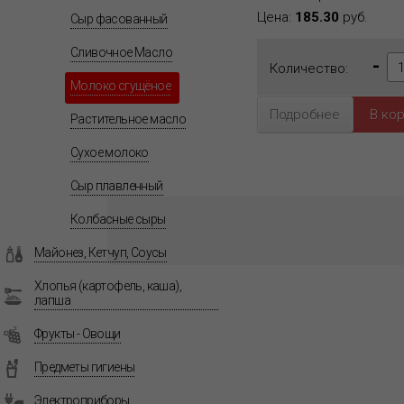
Цена:
185.30
руб.
Сыр фасованный
Сливочное Масло
-
Количество:
Молоко сгущёное
Подробнее
Растительное масло
Сухое молоко
Сыр плавленный
Колбасные сыры
Майонез, Кетчуп, Соусы
Хлопья (картофель, каша),
лапша
Фрукты - Овощи
Предметы гигиены
Электроприборы