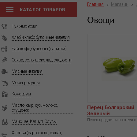
Главная
»
Магазин
»
КАТАЛОГ ТОВАРОВ
Овощи
Нужные вещи
Хлеб и хлебобулочные изделия
Чай, кофе, бульоны (напитки)
Сахар, соль, шоколад, сладости
Мясные изделия
Морепродукты
Консервы
Масло, сыр, сух. молоко,
Перец Болгарский
сгущенка
Зеленый
Перец продается поштучно
Майонез, Кетчуп, Соусы
Хлопья (картофель, каша),