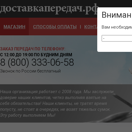
Ваш город
Вниман
МАГАЗИН
СПОСОБЫ ОПЛАТЫ
КОНТАКТЫ
ОТЗЫ
Вам необходим
ЗАКАЗ ПЕРЕДАЧ ПО ТЕЛЕФОНУ:
С 12:00 ДО 19:00 ПО БУДНИМ ДНЯМ
8 (800) 333-06-58
Звонок по России бесплатный
Наша организация работает с 2008 года. Мы заслужили
доверие наших клиентов, четко выполняя взятые на
себя обязательства! Наши клиенты, не тратят время
попусту, не стоят в очередях, не возят тяжелых сумок.
Эту работу выполняем Мы!