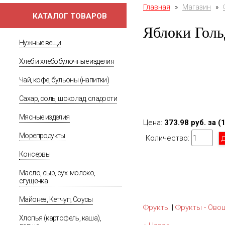
Главная
»
Магазин
»
КАТАЛОГ ТОВАРОВ
Яблоки Голь
Нужные вещи
Хлеб и хлебобулочные изделия
Чай, кофе, бульоны (напитки)
Сахар, соль, шоколад, сладости
Мясные изделия
Цена:
373.98 руб. за (
Морепродукты
Количество:
Консервы
Масло, сыр, сух. молоко,
сгущенка
Майонез, Кетчуп, Соусы
Фрукты
|
Фрукты - Ово
Хлопья (картофель, каша),