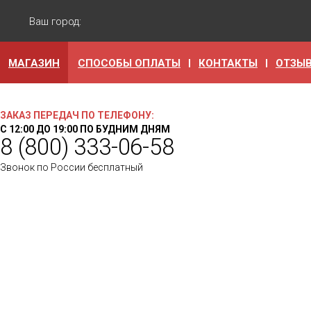
Ваш город:
МАГАЗИН
СПОСОБЫ ОПЛАТЫ
КОНТАКТЫ
ОТЗЫ
ЗАКАЗ ПЕРЕДАЧ ПО ТЕЛЕФОНУ:
С 12:00 ДО 19:00 ПО БУДНИМ ДНЯМ
8 (800) 333-06-58
Звонок по России бесплатный
Наша организация работает с 2008 года. Мы заслужили
доверие наших клиентов, четко выполняя взятые на
себя обязательства! Наши клиенты, не тратят время
попусту, не стоят в очередях, не возят тяжелых сумок.
Эту работу выполняем Мы!