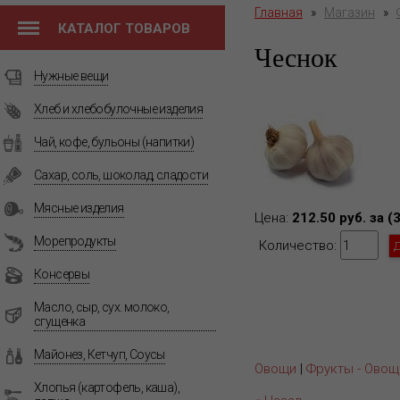
Главная
»
Магазин
»
КАТАЛОГ ТОВАРОВ
Чеснок
Нужные вещи
Хлеб и хлебобулочные изделия
Чай, кофе, бульоны (напитки)
Сахар, соль, шоколад, сладости
Мясные изделия
Цена:
212.50 руб. за (
Морепродукты
Количество:
Консервы
Масло, сыр, сух. молоко,
сгущенка
Майонез, Кетчуп, Соусы
Овощи
|
Фрукты - Овощ
Хлопья (картофель, каша),