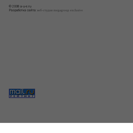
© 2008 a-u-e.ru
Разработка сайта:
веб-студия megagroup exclusive