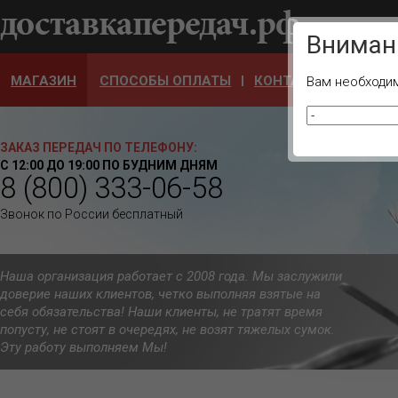
Ваш город
Вниман
МАГАЗИН
СПОСОБЫ ОПЛАТЫ
КОНТАКТЫ
ОТЗЫ
Вам необходим
ЗАКАЗ ПЕРЕДАЧ ПО ТЕЛЕФОНУ:
С 12:00 ДО 19:00 ПО БУДНИМ ДНЯМ
8 (800) 333-06-58
Звонок по России бесплатный
Наша организация работает с 2008 года. Мы заслужили
доверие наших клиентов, четко выполняя взятые на
себя обязательства! Наши клиенты, не тратят время
попусту, не стоят в очередях, не возят тяжелых сумок.
Эту работу выполняем Мы!