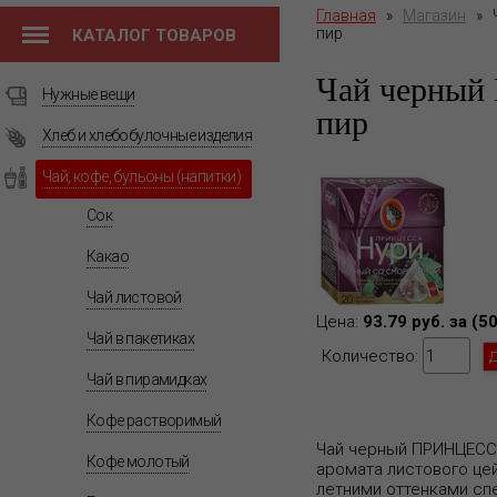
Главная
»
Магазин
»
пир
КАТАЛОГ ТОВАРОВ
Чай черный
Нужные вещи
пир
Хлеб и хлебобулочные изделия
Чай, кофе, бульоны (напитки)
Сок
Какао
Чай листовой
Цена:
93.79 руб. за (50
Чай в пакетиках
Количество:
Чай в пирамидках
Кофе растворимый
Чай черный ПРИНЦЕССА
Кофе молотый
аромата листового це
летними оттенками сп