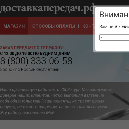
Ваш город
Вниман
МАГАЗИН
СПОСОБЫ ОПЛАТЫ
КОНТАКТЫ
ОТЗЫ
Вам необходим
ЗАКАЗ ПЕРЕДАЧ ПО ТЕЛЕФОНУ:
С 12:00 ДО 19:00 ПО БУДНИМ ДНЯМ
8 (800) 333-06-58
Звонок по России бесплатный
Наша организация работает с 2008 года. Мы заслужили
доверие наших клиентов, четко выполняя взятые на
себя обязательства! Наши клиенты, не тратят время
попусту, не стоят в очередях, не возят тяжелых сумок.
Эту работу выполняем Мы!