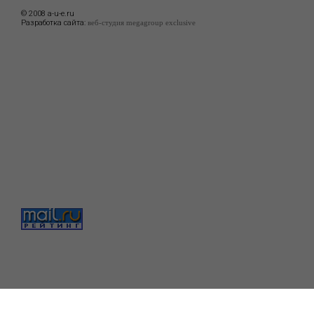
© 2008 a-u-e.ru
Разработка сайта:
веб-студия megagroup exclusive