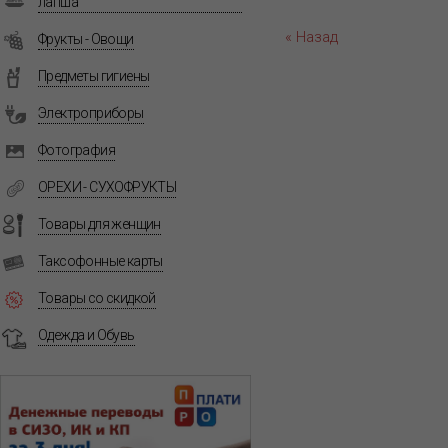
лапша
« Назад
Фрукты - Овощи
Предметы гигиены
Электроприборы
Фотография
ОРЕХИ - СУХОФРУКТЫ
Товары для женщин
Таксофонные карты
Товары со скидкой
Одежда и Обувь