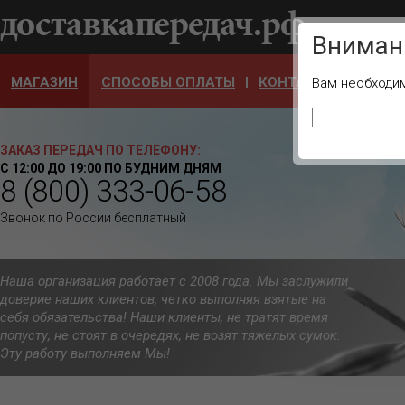
Ваш город
Вниман
МАГАЗИН
СПОСОБЫ ОПЛАТЫ
КОНТАКТЫ
ОТЗЫ
Вам необходим
ЗАКАЗ ПЕРЕДАЧ ПО ТЕЛЕФОНУ:
С 12:00 ДО 19:00 ПО БУДНИМ ДНЯМ
8 (800) 333-06-58
Звонок по России бесплатный
Наша организация работает с 2008 года. Мы заслужили
доверие наших клиентов, четко выполняя взятые на
себя обязательства! Наши клиенты, не тратят время
попусту, не стоят в очередях, не возят тяжелых сумок.
Эту работу выполняем Мы!