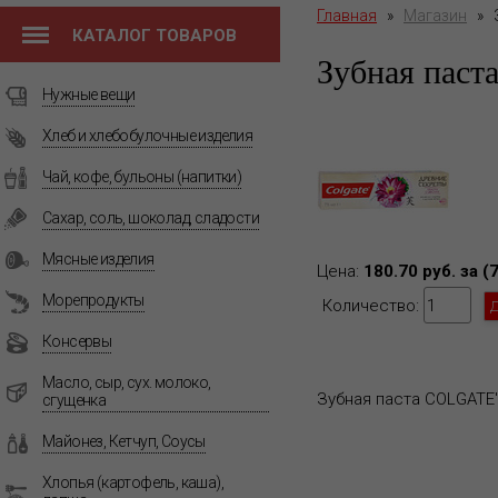
Главная
»
Магазин
»
КАТАЛОГ ТОВАРОВ
Зубная паст
Нужные вещи
Хлеб и хлебобулочные изделия
Чай, кофе, бульоны (напитки)
Сахар, соль, шоколад, сладости
Мясные изделия
Цена:
180.70 руб. за (
Морепродукты
Количество:
Консервы
Масло, сыр, сух. молоко,
Зубная паста COLGATE
сгущенка
Майонез, Кетчуп, Соусы
Хлопья (картофель, каша),