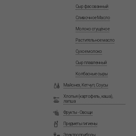
Сыр фасованный
Сливочное Масло
Молоко сгущёное
Растительное масло
Сухое молоко
Сыр плавленный
Колбасные сыры
Майонез, Кетчуп, Соусы
Хлопья (картофель, каша),
лапша
Фрукты - Овощи
Предметы гигиены
Электроприборы