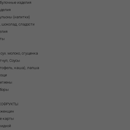
обулочные изделия
зделия
бульоны (напитки)
, шоколад, сладости
елия
кты
 сух. молоко, сгущенка
тчуп, Соусы
ртофель, каша), лапша
вощи
игиены
иборы
я
УХОФРУКТЫ
 женщин
е карты
кидкой