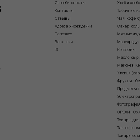
Способы оплаты
Хлеб и хлеб
8
Контакты
Табачные и
Отзывы
Чай, кофе, 
Адреса Учреждений
Сахар, соль
Полезное
Мясные изд
Вакансии
Морепроду
t3
Консервы
Масло, сыр,
Майонез, Ке
e
Хлопья (ка
Фрукты - О
Предметы г
Электропр
Фотографи
ОРЕХИ - С
Товары для
Таксофонны
Товары со с