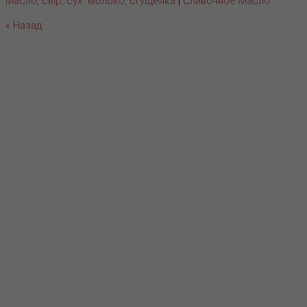
Масло, сыр, сух. молоко, сгущенка
|
Сливочное Масло
« Назад