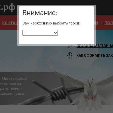
Ваш город:
Внимание:
КОНТАКТЫ
ОТЗЫВЫ
АДРЕСА УЧРЕЖДЕНИЙ
ПОЛ
Вам необходимо выбрать город:
ПРАВИЛА МАГАЗИН
КАК ОФОРМИТЬ ЗАК
а. Мы заслужили
яя взятые на
тратят время
 тяжелых сумок.