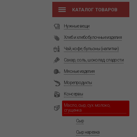
КАТАЛОГ ТОВАРОВ
Нужные вещи
Хлеб и хлебобулочные изделия
Чай, кофе, бульоны (напитки)
Сахар, соль, шоколад, сладости
Мясные изделия
Морепродукты
Консервы
Масло, сыр, сух. молоко,
сгущенка
Сыр
Сыр нарезка