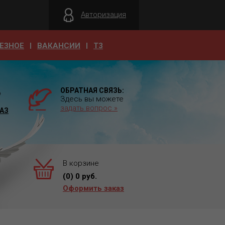
Авторизация
ЕЗНОЕ
ВАКАНСИИ
T3
ОБРАТНАЯ СВЯЗЬ:
А
Здесь вы можете
задать вопрос »
АЗ
В корзине
(
0
)
0
руб.
Оформить заказ