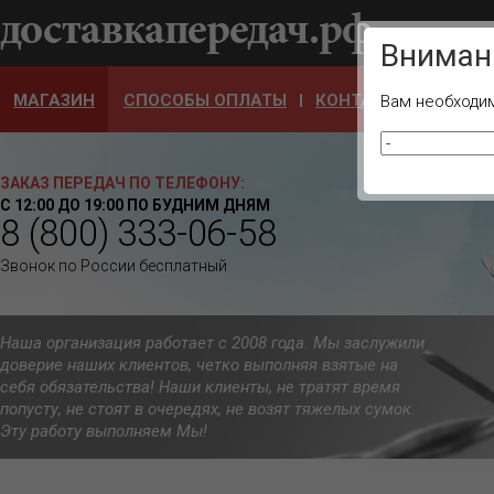
Ваш город
Вниман
МАГАЗИН
СПОСОБЫ ОПЛАТЫ
КОНТАКТЫ
ОТЗЫ
Вам необходим
ЗАКАЗ ПЕРЕДАЧ ПО ТЕЛЕФОНУ:
С 12:00 ДО 19:00 ПО БУДНИМ ДНЯМ
8 (800) 333-06-58
Звонок по России бесплатный
Наша организация работает с 2008 года. Мы заслужили
доверие наших клиентов, четко выполняя взятые на
себя обязательства! Наши клиенты, не тратят время
попусту, не стоят в очередях, не возят тяжелых сумок.
Эту работу выполняем Мы!