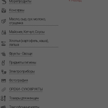
« Назад
Морепродукты
Консервы
Масло, сыр, сух. молоко,
сгущенка
Майонез, Кетчуп, Соусы
Хлопья (картофель, каша),
лапша
Фрукты - Овощи
Предметы гигиены
Электроприборы
Фотография
ОРЕХИ - СУХОФРУКТЫ
Товары для женщин
Таксофонные карты