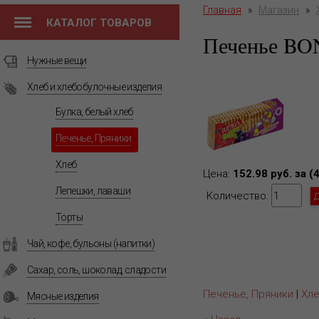
Главная
»
Магазин
»
КАТАЛОГ ТОВАРОВ
Печенье B
Нужные вещи
Хлеб и хлебобулочные изделия
Булка, белый хлеб
Печенье, Пряники
Хлеб
Цена:
152.98 руб. за (
Лепешки, лаваши
Количество:
Торты
Чай, кофе, бульоны (напитки)
Сахар, соль, шоколад, сладости
Печенье, Пряники
|
Хле
Мясные изделия