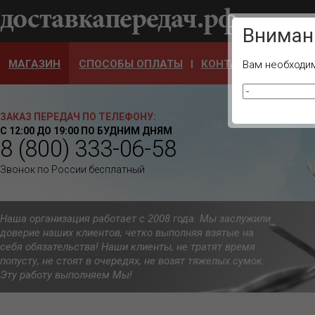
Ваш город
Вниман
МАГАЗИН
СПОСОБЫ ОПЛАТЫ
КОНТАКТЫ
ОТЗЫ
Вам необходим
ЗАКАЗ ПЕРЕДАЧ ПО ТЕЛЕФОНУ:
С 12:00 ДО 19:00 ПО БУДНИМ ДНЯМ
8 (800) 333-06-58
Звонок по России бесплатный
Наша организация работает с 2008 года. Мы заслужили
доверие наших клиентов, четко выполняя взятые на
себя обязательства! Наши клиенты, не тратят время
попусту, не стоят в очередях, не возят тяжелых сумок.
Эту работу выполняем Мы!