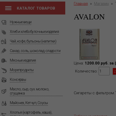
Главная
»
Магазин
»
КАТАЛОГ ТОВАРОВ
AVALON
Нужные вещи
Хлеб и хлебобулочные изделия
Чай, кофе, бульоны (напитки)
Сахар, соль, шоколад, сладости
Мясные изделия
Цена:
1200.00 руб. за 
Морепродукты
Количество:
Консервы
Масло, сыр, сух. молоко,
Сигареты с фильтром.
сгущенка
Майонез, Кетчуп, Соусы
Хлопья (картофель, каша),