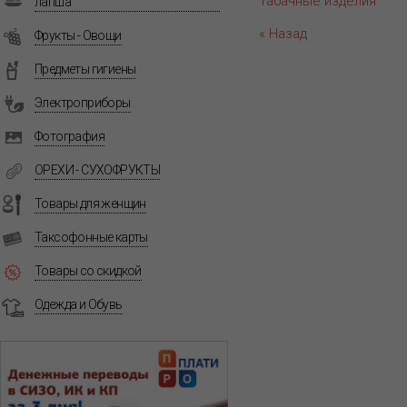
Табачные изделия
лапша
« Назад
Фрукты - Овощи
Предметы гигиены
Электроприборы
Фотография
ОРЕХИ - СУХОФРУКТЫ
Товары для женщин
Таксофонные карты
Товары со скидкой
Одежда и Обувь