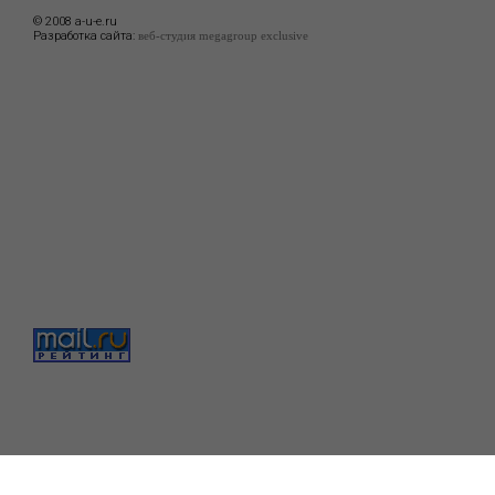
© 2008 a-u-e.ru
Разработка сайта:
веб-студия megagroup exclusive