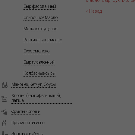
Масло, сыр, сух. моло
Сыр фасованный
« Назад
Сливочное Масло
Молоко сгущёное
Растительное масло
Сухое молоко
Сыр плавленный
Колбасные сыры
Майонез, Кетчуп, Соусы
Хлопья (картофель, каша),
лапша
Фрукты - Овощи
Предметы гигиены
Электроприборы