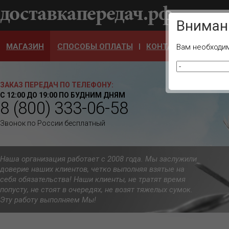
Ваш город
Вниман
МАГАЗИН
СПОСОБЫ ОПЛАТЫ
КОНТАКТЫ
ОТЗЫ
Вам необходим
ЗАКАЗ ПЕРЕДАЧ ПО ТЕЛЕФОНУ:
С 12:00 ДО 19:00 ПО БУДНИМ ДНЯМ
8 (800) 333-06-58
Звонок по России бесплатный
Наша организация работает с 2008 года. Мы заслужили
доверие наших клиентов, четко выполняя взятые на
себя обязательства! Наши клиенты, не тратят время
попусту, не стоят в очередях, не возят тяжелых сумок.
Эту работу выполняем Мы!