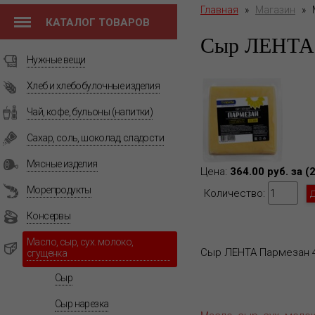
Главная
»
Магазин
»
КАТАЛОГ ТОВАРОВ
Сыр ЛЕНТА 
Нужные вещи
Хлеб и хлебобулочные изделия
Чай, кофе, бульоны (напитки)
Сахар, соль, шоколад, сладости
Мясные изделия
Цена:
364.00 руб. за (
Морепродукты
Количество:
Консервы
Масло, сыр, сух. молоко,
Сыр ЛЕНТА Пармезан 45
сгущенка
Сыр
Сыр нарезка