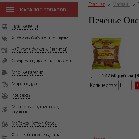
Главная
»
Магазин
»
КАТАЛОГ ТОВАРОВ
Печенье Овс
Нужные вещи
Хлеб и хлебобулочные изделия
Чай, кофе, бульоны (напитки)
Сахар, соль, шоколад, сладости
Мясные изделия
Цена:
127.50 руб. за (
Морепродукты
Количество:
Консервы
Масло, сыр, сух. молоко,
сгущенка
Майонез, Кетчуп, Соусы
Хлопья (картофель, каша),