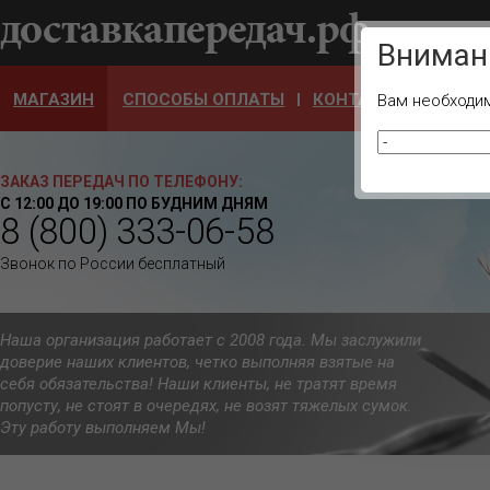
Ваш город
Вниман
МАГАЗИН
СПОСОБЫ ОПЛАТЫ
КОНТАКТЫ
ОТЗЫ
Вам необходим
ЗАКАЗ ПЕРЕДАЧ ПО ТЕЛЕФОНУ:
С 12:00 ДО 19:00 ПО БУДНИМ ДНЯМ
8 (800) 333-06-58
Звонок по России бесплатный
Наша организация работает с 2008 года. Мы заслужили
доверие наших клиентов, четко выполняя взятые на
себя обязательства! Наши клиенты, не тратят время
попусту, не стоят в очередях, не возят тяжелых сумок.
Эту работу выполняем Мы!