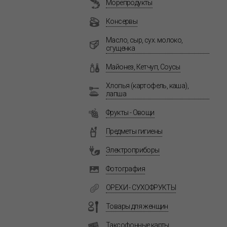
Морепродукты
Консервы
Масло, сыр, сух. молоко,
сгущенка
Майонез, Кетчуп, Соусы
Хлопья (картофель, каша),
лапша
Фрукты - Овощи
Предметы гигиены
Электроприборы
Фотография
ОРЕХИ - СУХОФРУКТЫ
Товары для женщин
Таксофонные карты