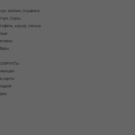
 сух. молоко, сгущенка
тчуп, Соусы
ртофель, каша), лапша
вощи
игиены
иборы
я
УХОФРУКТЫ
 женщин
е карты
кидкой
бувь