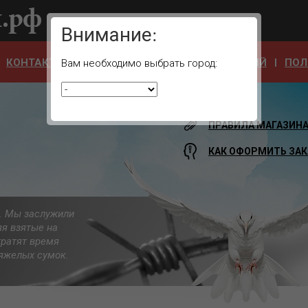
Ваш город:
Внимание:
КОНТАКТЫ
ОТЗЫВЫ
АДРЕСА УЧРЕЖДЕНИЙ
ПОЛ
Вам необходимо выбрать город:
ПРАВИЛА МАГАЗИН
КАК ОФОРМИТЬ ЗАК
а. Мы заслужили
яя взятые на
тратят время
 тяжелых сумок.