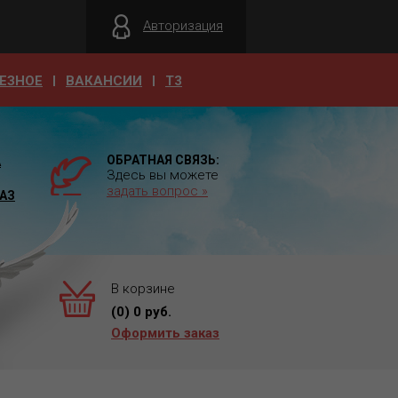
Авторизация
ЕЗНОЕ
ВАКАНСИИ
T3
ОБРАТНАЯ СВЯЗЬ:
А
Здесь вы можете
задать вопрос »
АЗ
В корзине
(
0
)
0
руб.
Оформить заказ