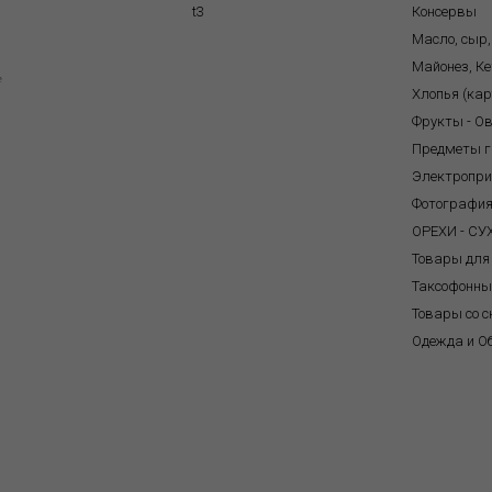
t3
Консервы
Масло, сыр,
Майонез, Ке
e
Хлопья (ка
Фрукты - О
Предметы г
Электропр
Фотографи
ОРЕХИ - С
Товары для
Таксофонны
Товары со с
Одежда и О