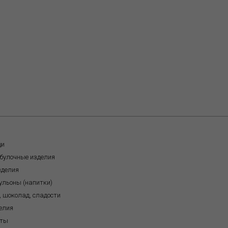
щи
обулочные изделия
зделия
бульоны (напитки)
, шоколад, сладости
елия
кты