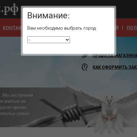
Ваш город:
Внимание:
КОНТАКТЫ
ОТЗЫВЫ
АДРЕСА УЧРЕЖДЕНИЙ
ПОЛ
Вам необходимо выбрать город:
ПРАВИЛА МАГАЗИН
КАК ОФОРМИТЬ ЗАК
а. Мы заслужили
яя взятые на
тратят время
 тяжелых сумок.