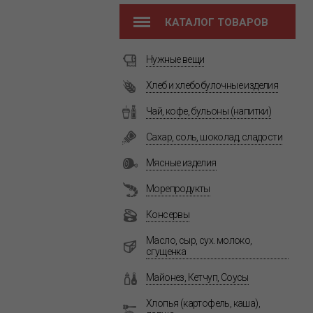
КАТАЛОГ ТОВАРОВ
Нужные вещи
Хлеб и хлебобулочные изделия
Чай, кофе, бульоны (напитки)
Сахар, соль, шоколад, сладости
Мясные изделия
Морепродукты
Консервы
Масло, сыр, сух. молоко,
сгущенка
Майонез, Кетчуп, Соусы
Хлопья (картофель, каша),