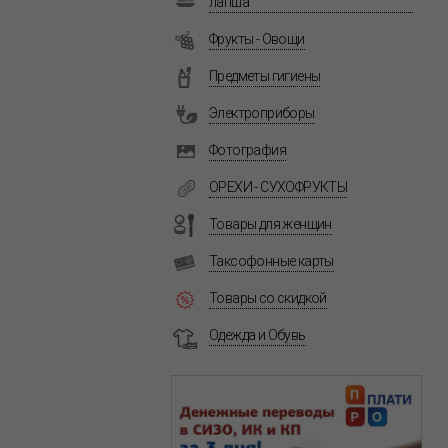
лапша
Фрукты - Овощи
Предметы гигиены
Электроприборы
Фотография
ОРЕХИ - СУХОФРУКТЫ
Товары для женщин
Таксофонные карты
Товары со скидкой
Одежда и Обувь