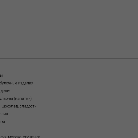
щи
обулочные изделия
зделия
бульоны (напитки)
, шоколад, сладости
елия
кты
 сух. молоко, сгущенка