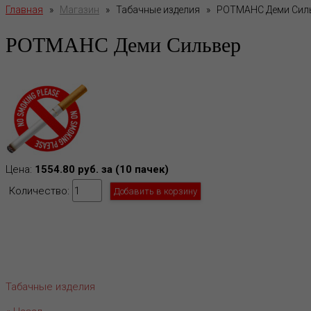
Главная
»
Магазин
»
Табачные изделия
»
РОТМАНС Деми Сил
РОТМАНС Деми Сильвер
Цена:
1554.80 руб. за (10 пачек)
Количество:
Табачные изделия