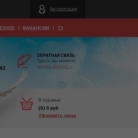
Авторизация
ЕЗНОЕ
ВАКАНСИИ
T3
ОБРАТНАЯ СВЯЗЬ:
А
Здесь вы можете
задать вопрос »
АЗ
В корзине
(
0
)
0
руб.
Оформить заказ