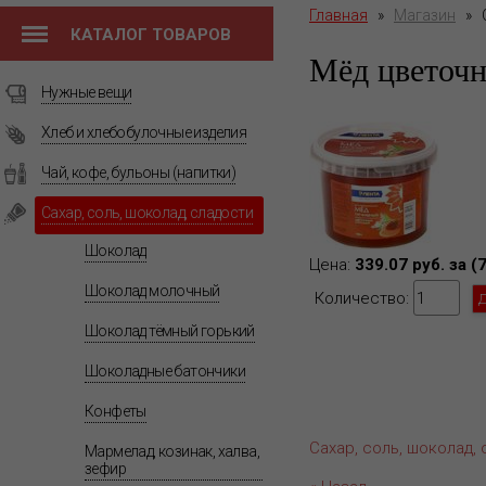
Главная
»
Магазин
»
КАТАЛОГ ТОВАРОВ
Мёд цветоч
Нужные вещи
Хлеб и хлебобулочные изделия
Чай, кофе, бульоны (напитки)
Сахар, соль, шоколад, сладости
Шоколад
Цена:
339.07 руб. за (
Шоколад молочный
Количество:
Шоколад тёмный горький
Шоколадные батончики
Конфеты
Сахар, соль, шоколад,
Мармелад, козинак, халва,
зефир