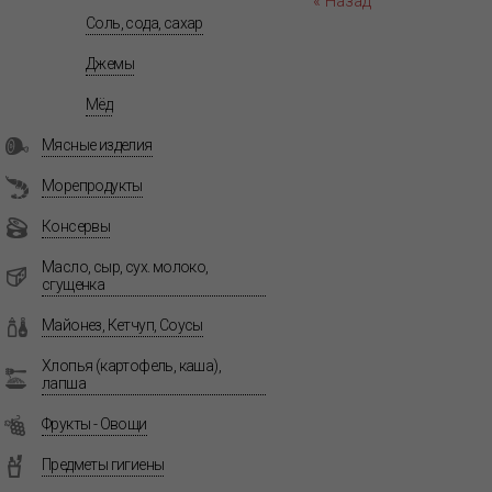
« Назад
Соль, сода, сахар
Джемы
Мёд
Мясные изделия
Морепродукты
Консервы
Масло, сыр, сух. молоко,
сгущенка
Майонез, Кетчуп, Соусы
Хлопья (картофель, каша),
лапша
Фрукты - Овощи
Предметы гигиены