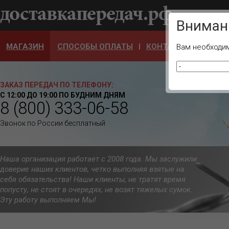
Ваш город
Вниман
МАГАЗИН
СПОСОБЫ ОПЛАТЫ
КОНТАКТЫ
ОТЗЫ
Вам необходим
ЗАКАЗ ПЕРЕДАЧ ПО ТЕЛЕФОНУ:
С 12:00 ДО 19:00 ПО БУДНИМ ДНЯМ
8 (800) 333-06-58
Звонок по России бесплатный
Наша организация работает с 2008 года. Мы заслужили
доверие наших клиентов, четко выполняя взятые на
себя обязательства! Наши клиенты, не тратят время
попусту, не стоят в очередях, не возят тяжелых сумок.
Эту работу выполняем Мы!