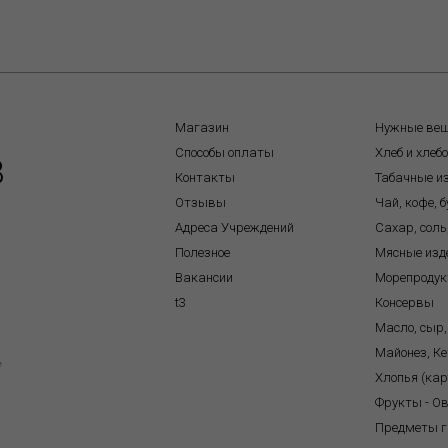
Магазин
Нужные ве
Способы оплаты
Хлеб и хлеб
8
Контакты
Табачные и
Отзывы
Чай, кофе, 
Адреса Учреждений
Сахар, соль
Полезное
Мясные изд
Вакансии
Морепроду
t3
Консервы
Масло, сыр,
Майонез, Ке
e
Хлопья (ка
Фрукты - О
Предметы г