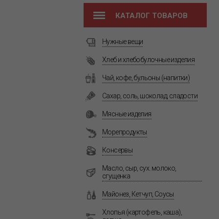
КАТАЛОГ ТОВАРОВ
Нужные вещи
Хлеб и хлебобулочные изделия
Чай, кофе, бульоны (напитки)
Сахар, соль, шоколад, сладости
Мясные изделия
Морепродукты
Консервы
Масло, сыр, сух. молоко,
сгущенка
Майонез, Кетчуп, Соусы
Хлопья (картофель, каша),