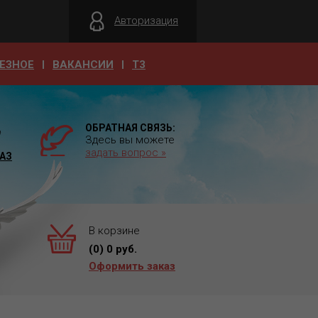
Авторизация
ЕЗНОЕ
ВАКАНСИИ
T3
ОБРАТНАЯ СВЯЗЬ:
А
Здесь вы можете
задать вопрос »
АЗ
В корзине
(
0
)
0
руб.
Оформить заказ