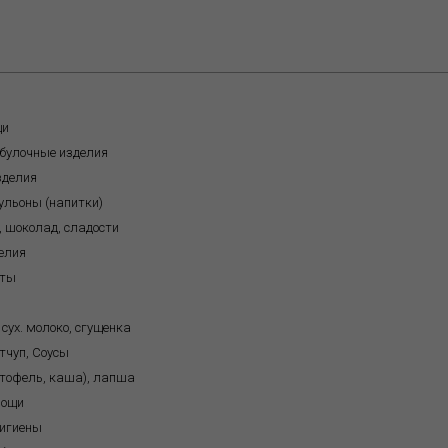
щи
обулочные изделия
зделия
бульоны (напитки)
, шоколад, сладости
елия
кты
 сух. молоко, сгущенка
тчуп, Соусы
ртофель, каша), лапша
вощи
игиены