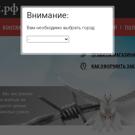
Ваш город:
Внимание:
КОНТАКТЫ
ОТЗЫВЫ
АДРЕСА УЧРЕЖДЕНИЙ
ПОЛ
Вам необходимо выбрать город:
ПРАВИЛА МАГАЗИН
КАК ОФОРМИТЬ ЗАК
а. Мы заслужили
яя взятые на
тратят время
 тяжелых сумок.