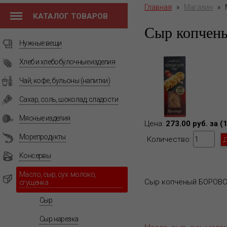
Главная
»
Магазин
»
КАТАЛОГ ТОВАРОВ
Сыр копчен
Нужные вещи
Хлеб и хлебобулочные изделия
Чай, кофе, бульоны (напитки)
Сахар, соль, шоколад, сладости
Мясные изделия
Цена:
273.00 руб. за (
Морепродукты
Количество:
Консервы
Масло, сыр, сух. молоко,
Сыр копченый БОРОВСКИ
сгущенка
Сыр
Сыр нарезка