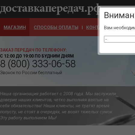
Ваш город
Вниман
МАГАЗИН
СПОСОБЫ ОПЛАТЫ
КОНТАКТЫ
ОТЗЫ
Вам необходим
ЗАКАЗ ПЕРЕДАЧ ПО ТЕЛЕФОНУ:
С 12:00 ДО 19:00 ПО БУДНИМ ДНЯМ
8 (800) 333-06-58
Звонок по России бесплатный
Наша организация работает с 2008 года. Мы заслужили
доверие наших клиентов, четко выполняя взятые на
себя обязательства! Наши клиенты, не тратят время
попусту, не стоят в очередях, не возят тяжелых сумок.
Эту работу выполняем Мы!