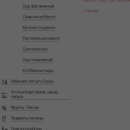
Масло, сыр, сух. моло
Сыр фасованный
« Назад
Сливочное Масло
Молоко сгущёное
Растительное масло
Сухое молоко
Сыр плавленный
Колбасные сыры
Майонез, Кетчуп, Соусы
Хлопья (картофель, каша),
лапша
Фрукты - Овощи
Предметы гигиены
Электроприборы