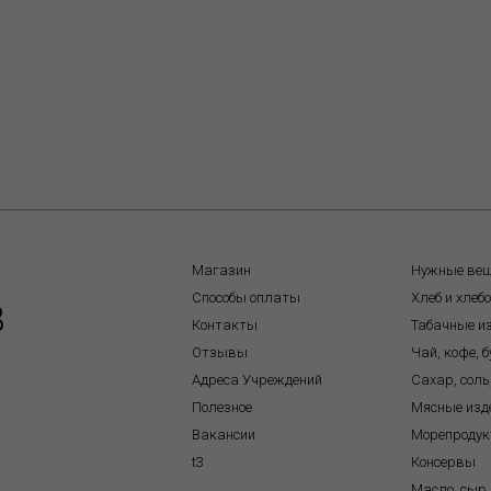
Магазин
Нужные ве
Способы оплаты
Хлеб и хлеб
8
Контакты
Табачные и
Отзывы
Чай, кофе, 
Адреса Учреждений
Сахар, соль
Полезное
Мясные изд
Вакансии
Морепроду
t3
Консервы
Масло, сыр,