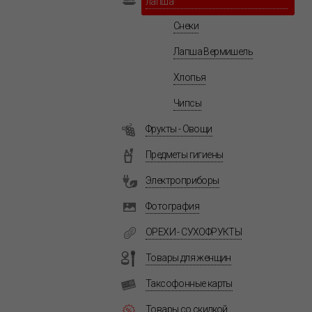
лапша
Снеки
Лапша Вермишель
Хлопья
Чипсы
Фрукты - Овощи
Предметы гигиены
Электроприборы
Фотография
ОРЕХИ - СУХОФРУКТЫ
Товары для женщин
Таксофонные карты
Товары со скидкой