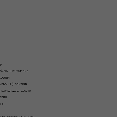
щи
обулочные изделия
зделия
бульоны (напитки)
, шоколад, сладости
елия
кты
 сух. молоко, сгущенка