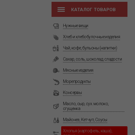
КАТАЛОГ ТОВАРОВ
Нужные вещи
Хлеб и хлебобулочные изделия
Чай, кофе, бульоны (напитки)
Сахар, соль, шоколад, сладости
Мясные изделия
Морепродукты
Консервы
Масло, сыр, сух. молоко,
сгущенка
Майонез, Кетчуп, Соусы
Хлопья (картофель, каша),