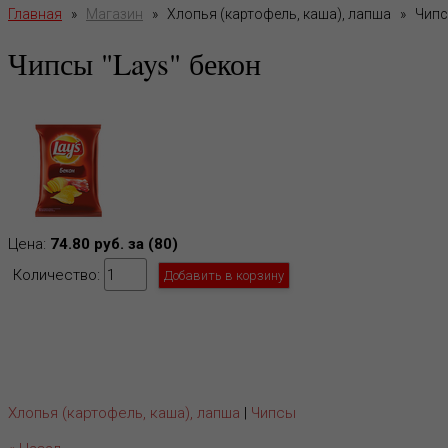
Главная
»
Магазин
»
Хлопья (картофель, каша), лапша
»
Чипс
Чипсы "Lays" бекон
Цена:
74.80 руб. за (80)
Количество:
Хлопья (картофель, каша), лапша
|
Чипсы