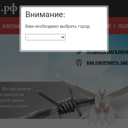
Ваш город:
Внимание:
КОНТАКТЫ
ОТЗЫВЫ
АДРЕСА УЧРЕЖДЕНИЙ
ПОЛ
Вам необходимо выбрать город:
ПРАВИЛА МАГАЗИН
КАК ОФОРМИТЬ ЗАК
а. Мы заслужили
яя взятые на
тратят время
 тяжелых сумок.