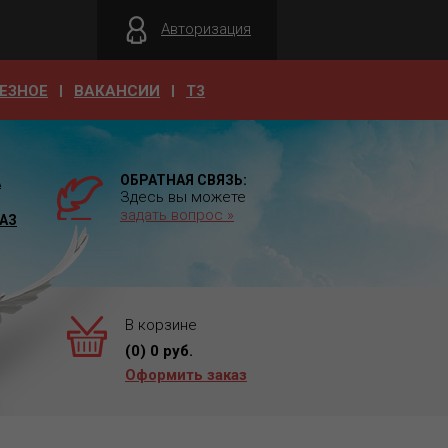
Авторизация
ЕЗНОЕ
ВАКАНСИИ
T3
ОБРАТНАЯ СВЯЗЬ:
А
Здесь вы можете
задать вопрос »
АЗ
В корзине
(
0
)
0
руб.
Оформить заказ