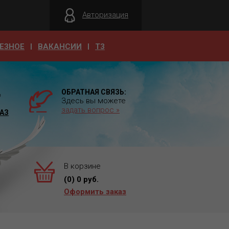
Авторизация
ЕЗНОЕ
ВАКАНСИИ
T3
ОБРАТНАЯ СВЯЗЬ:
А
Здесь вы можете
задать вопрос »
АЗ
В корзине
(
0
)
0
руб.
Оформить заказ