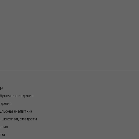
щи
обулочные изделия
зделия
бульоны (напитки)
, шоколад, сладости
елия
кты