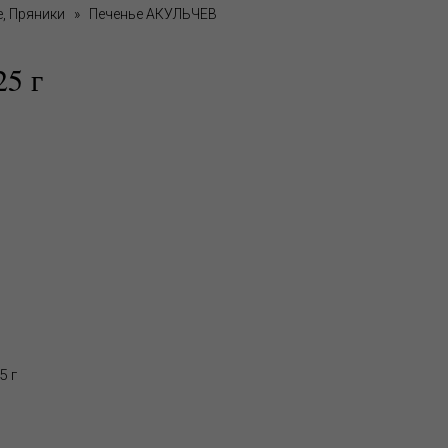
, Пряники
»
Печенье АКУЛЬЧЕВ
5 г
5 г