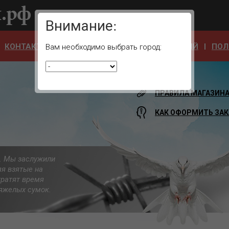
Ваш город:
Внимание:
КОНТАКТЫ
ОТЗЫВЫ
АДРЕСА УЧРЕЖДЕНИЙ
ПОЛ
Вам необходимо выбрать город:
ПРАВИЛА МАГАЗИН
КАК ОФОРМИТЬ ЗАК
а. Мы заслужили
яя взятые на
тратят время
 тяжелых сумок.