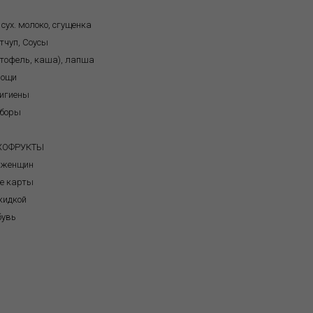
 сух. молоко, сгущенка
тчуп, Соусы
ртофель, каша), лапша
вощи
игиены
иборы
я
УХОФРУКТЫ
 женщин
е карты
кидкой
бувь