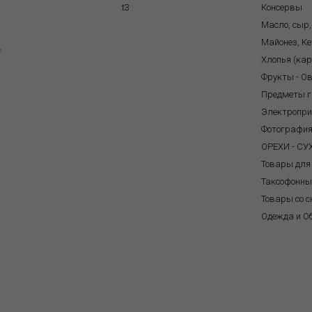
t3
Консервы
Масло, сыр,
Майонез, Ке
e
Хлопья (ка
Фрукты - О
Предметы г
Электропр
Фотографи
ОРЕХИ - С
Товары для
Таксофонны
Товары со с
Одежда и О