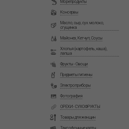
Морепродукты
Консервы
Масло, сыр, сух. молоко,
сгущенка
Майонез, Кетчуп, Соусы
Хлопья (картофель, каша),
лапша
Фрукты - Овощи
Предметы гигиены
Электроприборы
Фотография
ОРЕХИ - СУХОФРУКТЫ
Товары для женщин
Таксофонные карты