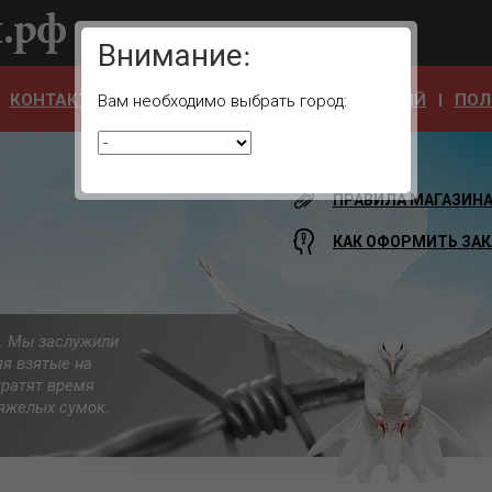
Ваш город:
Внимание:
КОНТАКТЫ
ОТЗЫВЫ
АДРЕСА УЧРЕЖДЕНИЙ
ПОЛ
Вам необходимо выбрать город:
ПРАВИЛА МАГАЗИН
КАК ОФОРМИТЬ ЗАК
а. Мы заслужили
яя взятые на
тратят время
 тяжелых сумок.