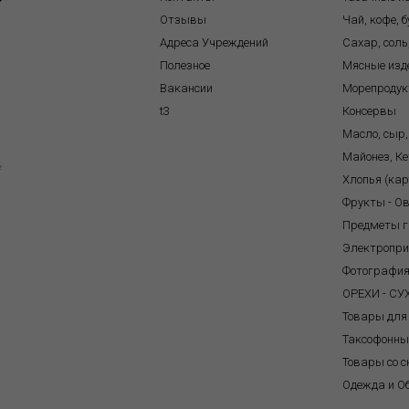
Отзывы
Чай, кофе, 
Адреса Учреждений
Сахар, соль
Полезное
Мясные изд
Вакансии
Морепроду
t3
Консервы
Масло, сыр,
Майонез, Ке
e
Хлопья (ка
Фрукты - О
Предметы г
Электропр
Фотографи
ОРЕХИ - С
Товары для
Таксофонны
Товары со с
Одежда и О