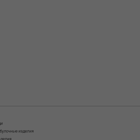
щи
обулочные изделия
зделия