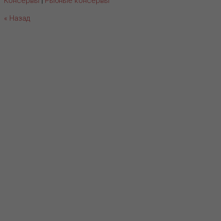
Консервы
|
Рыбные консервы
« Назад