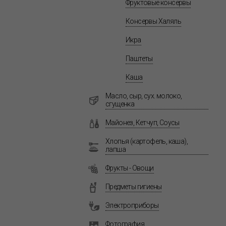
Фруктовые консервы
Консервы Халяль
Икра
Паштеты
Каша
Масло, сыр, сух. молоко,
сгущенка
Майонез, Кетчуп, Соусы
Хлопья (картофель, каша),
лапша
Фрукты - Овощи
Предметы гигиены
Электроприборы
Фотография