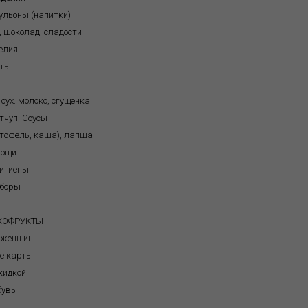
бульоны (напитки)
, шоколад, сладости
елия
кты
 сух. молоко, сгущенка
тчуп, Соусы
ртофель, каша), лапша
вощи
игиены
иборы
я
УХОФРУКТЫ
 женщин
е карты
кидкой
бувь