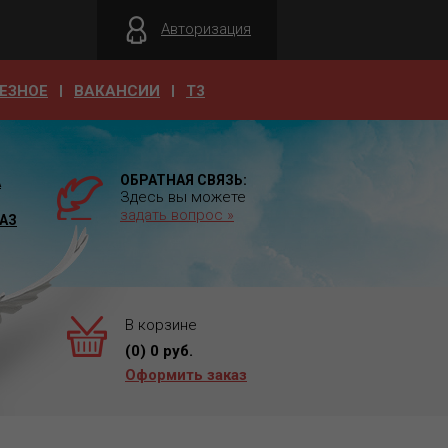
Авторизация
ЕЗНОЕ
ВАКАНСИИ
T3
ОБРАТНАЯ СВЯЗЬ:
А
Здесь вы можете
задать вопрос »
АЗ
В корзине
(
0
)
0
руб.
Оформить заказ