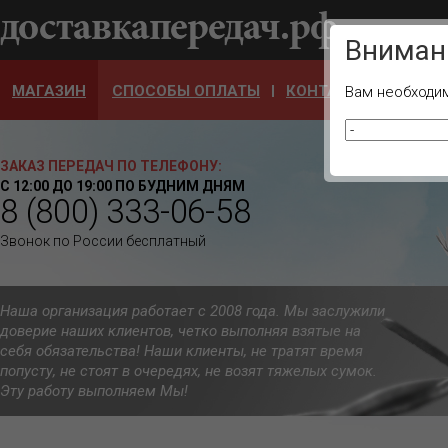
Ваш город
Вниман
МАГАЗИН
СПОСОБЫ ОПЛАТЫ
КОНТАКТЫ
ОТЗЫ
Вам необходим
ЗАКАЗ ПЕРЕДАЧ ПО ТЕЛЕФОНУ:
С 12:00 ДО 19:00 ПО БУДНИМ ДНЯМ
8 (800) 333-06-58
Звонок по России бесплатный
Наша организация работает с 2008 года. Мы заслужили
доверие наших клиентов, четко выполняя взятые на
себя обязательства! Наши клиенты, не тратят время
попусту, не стоят в очередях, не возят тяжелых сумок.
Эту работу выполняем Мы!