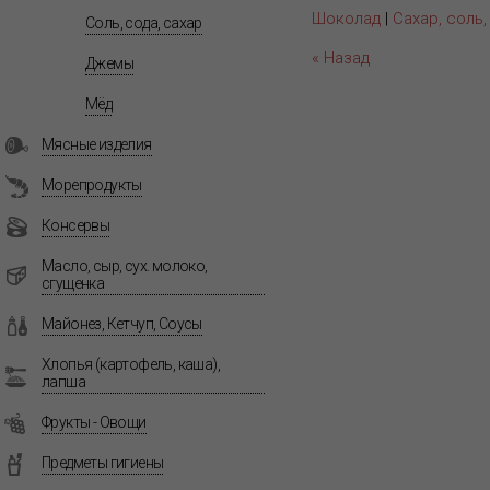
Шоколад
|
Сахар, соль
Соль, сода, сахар
« Назад
Джемы
Мёд
Мясные изделия
Морепродукты
Консервы
Масло, сыр, сух. молоко,
сгущенка
Майонез, Кетчуп, Соусы
Хлопья (картофель, каша),
лапша
Фрукты - Овощи
Предметы гигиены