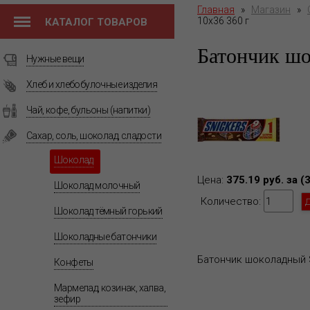
Главная
»
Магазин
»
10х36 360 г
КАТАЛОГ ТОВАРОВ
Батончик ш
Нужные вещи
Хлеб и хлебобулочные изделия
Чай, кофе, бульоны (напитки)
Сахар, соль, шоколад, сладости
Шоколад
Цена:
375.19 руб. за (
Шоколад молочный
Количество:
Шоколад тёмный горький
Шоколадные батончики
Батончик шоколадный S
Конфеты
Мармелад, козинак, халва,
зефир