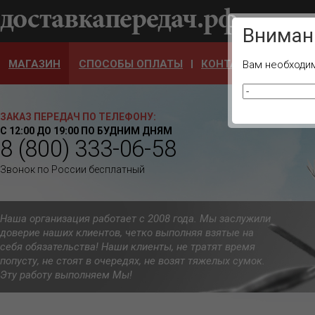
Ваш город
Вниман
МАГАЗИН
СПОСОБЫ ОПЛАТЫ
КОНТАКТЫ
ОТЗЫ
Вам необходим
ЗАКАЗ ПЕРЕДАЧ ПО ТЕЛЕФОНУ:
С 12:00 ДО 19:00 ПО БУДНИМ ДНЯМ
8 (800) 333-06-58
Звонок по России бесплатный
Наша организация работает с 2008 года. Мы заслужили
доверие наших клиентов, четко выполняя взятые на
себя обязательства! Наши клиенты, не тратят время
попусту, не стоят в очередях, не возят тяжелых сумок.
Эту работу выполняем Мы!