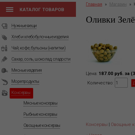
Главная
»
Магазин
»
КАТАЛОГ ТОВАРОВ
Оливки Зел
Нужные вещи
Хлеб и хлебобулочные изделия
Чай, кофе, бульоны (напитки)
Сахар, соль, шоколад, сладости
Мясные изделия
Цена:
187.00 руб. за (
Морепродукты
Количество:
Консервы
Мясные консервы
Рыбные консервы
Консервы
|
Овощные к
Овощные консервы