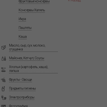
« Назад
Фруктовые консервы
Консервы Халяль
Икра
Паштеты
Каша
Масло, сыр, сух. молоко,
сгущенка
Майонез, Кетчуп, Соусы
Хлопья (картофель, каша),
лапша
Фрукты - Овощи
Предметы гигиены
Электроприборы
Фотография