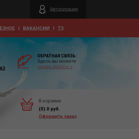
Авторизация
ЕЗНОЕ
ВАКАНСИИ
T3
ОБРАТНАЯ СВЯЗЬ:
А
Здесь вы можете
задать вопрос »
АЗ
В корзине
(
0
)
0
руб.
Оформить заказ