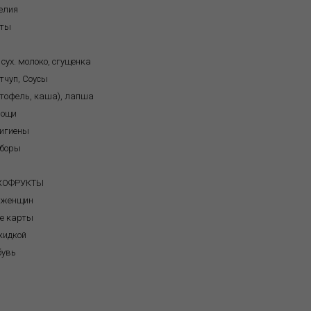
елия
кты
 сух. молоко, сгущенка
тчуп, Соусы
ртофель, каша), лапша
вощи
игиены
иборы
я
УХОФРУКТЫ
 женщин
е карты
кидкой
бувь