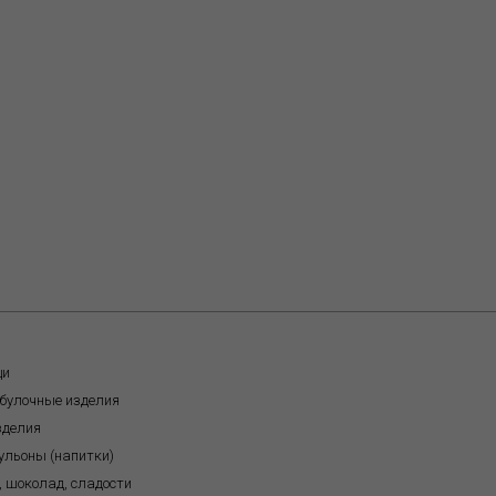
щи
обулочные изделия
зделия
бульоны (напитки)
, шоколад, сладости