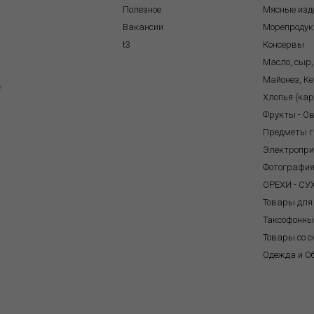
Полезное
Мясные изд
Вакансии
Морепроду
t3
Консервы
Масло, сыр,
Майонез, Ке
e
Хлопья (ка
Фрукты - О
Предметы г
Электропр
Фотографи
ОРЕХИ - С
Товары для
Таксофонны
Товары со с
Одежда и О