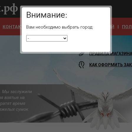
Ваш город:
Внимание:
КОНТАКТЫ
ОТЗЫВЫ
АДРЕСА УЧРЕЖДЕНИЙ
ПОЛ
Вам необходимо выбрать город:
ПРАВИЛА МАГАЗИН
КАК ОФОРМИТЬ ЗАК
а. Мы заслужили
яя взятые на
тратят время
 тяжелых сумок.