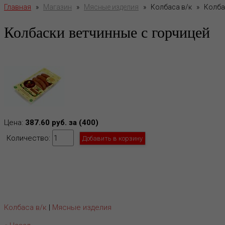
Главная
»
Магазин
»
Мясные изделия
»
Колбаса в/к
»
Колба
Колбаски ветчинные с горчицей
Цена:
387.60 руб. за (400)
Количество:
Колбаса в/к
|
Мясные изделия