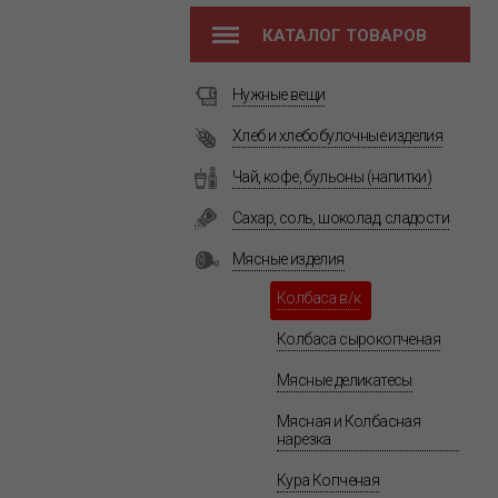
КАТАЛОГ ТОВАРОВ
Нужные вещи
Хлеб и хлебобулочные изделия
Чай, кофе, бульоны (напитки)
Сахар, соль, шоколад, сладости
Мясные изделия
Колбаса в/к
Колбаса сырокопченая
Мясные деликатесы
Мясная и Колбасная
нарезка
Кура Копченая