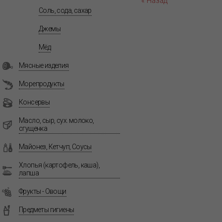
« Назад
Соль, сода, сахар
Джемы
Мёд
Мясные изделия
Морепродукты
Консервы
Масло, сыр, сух. молоко,
сгущенка
Майонез, Кетчуп, Соусы
Хлопья (картофель, каша),
лапша
Фрукты - Овощи
Предметы гигиены