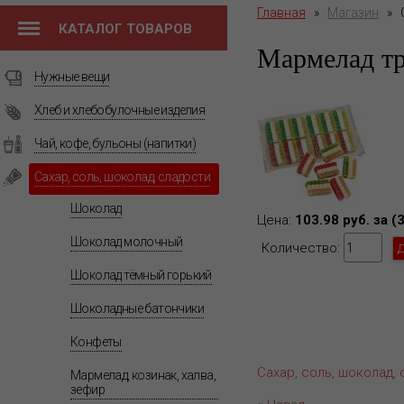
Главная
»
Магазин
»
КАТАЛОГ ТОВАРОВ
Мармелад т
Нужные вещи
Хлеб и хлебобулочные изделия
Чай, кофе, бульоны (напитки)
Сахар, соль, шоколад, сладости
Шоколад
Цена:
103.98 руб. за (
Шоколад молочный
Количество:
Шоколад тёмный горький
Шоколадные батончики
Конфеты
Сахар, соль, шоколад,
Мармелад, козинак, халва,
зефир