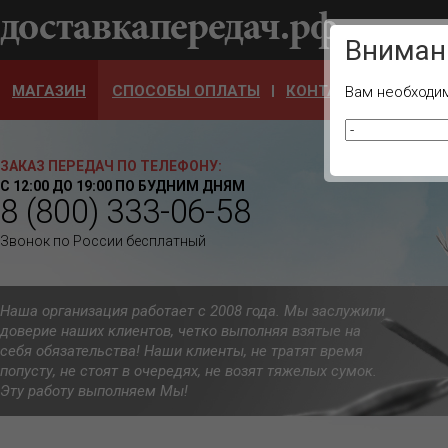
Ваш город
Вниман
МАГАЗИН
СПОСОБЫ ОПЛАТЫ
КОНТАКТЫ
ОТЗЫ
Вам необходим
ЗАКАЗ ПЕРЕДАЧ ПО ТЕЛЕФОНУ:
С 12:00 ДО 19:00 ПО БУДНИМ ДНЯМ
8 (800) 333-06-58
Звонок по России бесплатный
Наша организация работает с 2008 года. Мы заслужили
доверие наших клиентов, четко выполняя взятые на
себя обязательства! Наши клиенты, не тратят время
попусту, не стоят в очередях, не возят тяжелых сумок.
Эту работу выполняем Мы!