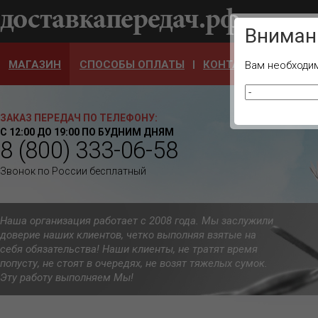
Ваш город
Вниман
МАГАЗИН
СПОСОБЫ ОПЛАТЫ
КОНТАКТЫ
ОТЗЫ
Вам необходим
ЗАКАЗ ПЕРЕДАЧ ПО ТЕЛЕФОНУ:
С 12:00 ДО 19:00 ПО БУДНИМ ДНЯМ
8 (800) 333-06-58
Звонок по России бесплатный
Наша организация работает с 2008 года. Мы заслужили
доверие наших клиентов, четко выполняя взятые на
себя обязательства! Наши клиенты, не тратят время
попусту, не стоят в очередях, не возят тяжелых сумок.
Эту работу выполняем Мы!