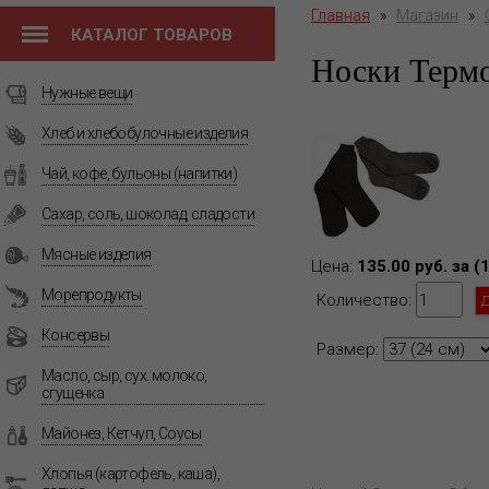
Главная
»
Магазин
»
КАТАЛОГ ТОВАРОВ
Носки Терм
Нужные вещи
Хлеб и хлебобулочные изделия
Чай, кофе, бульоны (напитки)
Сахар, соль, шоколад, сладости
Мясные изделия
Цена:
135.00 руб. за (1
Морепродукты
Количество:
Консервы
Размер:
Масло, сыр, сух. молоко,
сгущенка
Майонез, Кетчуп, Соусы
Хлопья (картофель, каша),