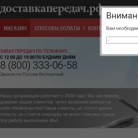
Ваш город
Вниман
МАГАЗИН
СПОСОБЫ ОПЛАТЫ
КОНТАКТЫ
ОТЗЫ
Вам необходим
ЗАКАЗ ПЕРЕДАЧ ПО ТЕЛЕФОНУ:
С 12:00 ДО 19:00 ПО БУДНИМ ДНЯМ
8 (800) 333-06-58
Звонок по России бесплатный
Наша организация работает с 2008 года. Мы заслужили
доверие наших клиентов, четко выполняя взятые на
себя обязательства! Наши клиенты, не тратят время
попусту, не стоят в очередях, не возят тяжелых сумок.
Эту работу выполняем Мы!