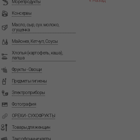
« Назад
Морепродукты
Консервы
Масло, сыр, сух. молоко,
сгущенка
Майонез, Кетчуп, Соусы
Хлопья (картофель, каша),
лапша
Фрукты - Овощи
Предметы гигиены
Электроприборы
Фотография
ОРЕХИ - СУХОФРУКТЫ
Товары для женщин
Таксофонные карты