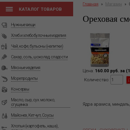
Главная
»
Магазин
»
КАТАЛОГ ТОВАРОВ
Ореховая см
Нужные вещи
Хлеб и хлебобулочные изделия
Чай, кофе, бульоны (напитки)
Сахар, соль, шоколад, сладости
Мясные изделия
Цена:
160.00 руб. за (
Морепродукты
Количество:
Консервы
Масло, сыр, сух. молоко,
Ядра арахиса, миндаль
сгущенка
Майонез, Кетчуп, Соусы
Хлопья (картофель, каша),