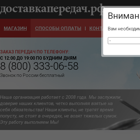
Ваш город
Вниман
МАГАЗИН
СПОСОБЫ ОПЛАТЫ
КОНТАКТЫ
ОТЗЫ
Вам необходим
ЗАКАЗ ПЕРЕДАЧ ПО ТЕЛЕФОНУ:
С 12:00 ДО 19:00 ПО БУДНИМ ДНЯМ
8 (800) 333-06-58
Звонок по России бесплатный
Наша организация работает с 2008 года. Мы заслужили
доверие наших клиентов, четко выполняя взятые на
себя обязательства! Наши клиенты, не тратят время
попусту, не стоят в очередях, не возят тяжелых сумок.
Эту работу выполняем Мы!