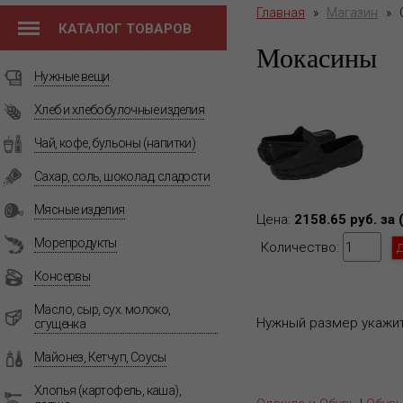
Главная
»
Магазин
»
КАТАЛОГ ТОВАРОВ
Мокасины
Нужные вещи
Хлеб и хлебобулочные изделия
Чай, кофе, бульоны (напитки)
Сахар, соль, шоколад, сладости
Мясные изделия
Цена:
2158.65 руб. за 
Морепродукты
Количество:
Консервы
Масло, сыр, сух. молоко,
Нужный размер укажит
сгущенка
Майонез, Кетчуп, Соусы
Хлопья (картофель, каша),