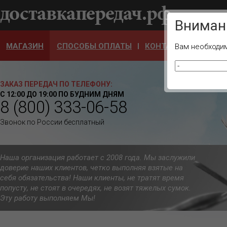
Ваш город
Вниман
МАГАЗИН
СПОСОБЫ ОПЛАТЫ
КОНТАКТЫ
ОТЗЫ
Вам необходим
ЗАКАЗ ПЕРЕДАЧ ПО ТЕЛЕФОНУ:
С 12:00 ДО 19:00 ПО БУДНИМ ДНЯМ
8 (800) 333-06-58
Звонок по России бесплатный
Наша организация работает с 2008 года. Мы заслужили
доверие наших клиентов, четко выполняя взятые на
себя обязательства! Наши клиенты, не тратят время
попусту, не стоят в очередях, не возят тяжелых сумок.
Эту работу выполняем Мы!