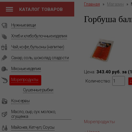
Главная
»
Магазин
»
КАТАЛОГ ТОВАРОВ
Горбуша ба
Нужные вещи
Хлеб и хлебобулочные изделия
Чай, кофе, бульоны (напитки)
Сахар, соль, шоколад, сладости
Мясные изделия
Цена:
343.40 руб. за (
Морепродукты
Количество:
Сушенные рыбки
Консервы
Масло, сыр, сух. молоко,
сгущенка
Морепродукты
Майонез, Кетчуп, Соусы