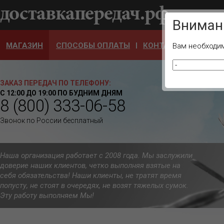
Ваш город
Вниман
МАГАЗИН
СПОСОБЫ ОПЛАТЫ
КОНТАКТЫ
ОТЗЫ
Вам необходим
ЗАКАЗ ПЕРЕДАЧ ПО ТЕЛЕФОНУ:
С 12:00 ДО 19:00 ПО БУДНИМ ДНЯМ
8 (800) 333-06-58
Звонок по России бесплатный
Наша организация работает с 2008 года. Мы заслужили
доверие наших клиентов, четко выполняя взятые на
себя обязательства! Наши клиенты, не тратят время
попусту, не стоят в очередях, не возят тяжелых сумок.
Эту работу выполняем Мы!