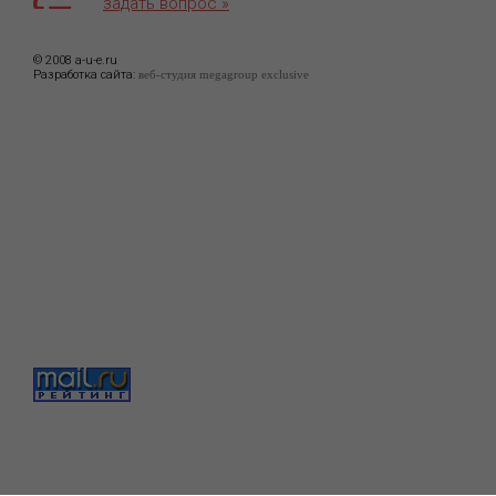
задать вопрос »
© 2008 a-u-e.ru
Разработка сайта:
веб-студия megagroup exclusive