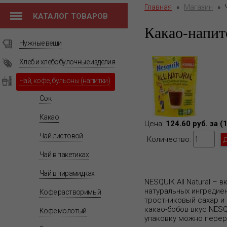
Главная
»
Магазин
»
КАТАЛОГ ТОВАРОВ
Какао-напит
Нужные вещи
Хлеб и хлебобулочные изделия
Чай, кофе, бульоны (напитки)
Сок
Какао
Цена:
124.60 руб. за (
Чай листовой
Количество:
Чай в пакетиках
Чай в пирамидках
NESQUIK All Natural –
натуральных ингредиен
Кофе растворимый
тростниковый сахар и
какао-бобов вкус NESQ
Кофе молотый
упаковку можно перера