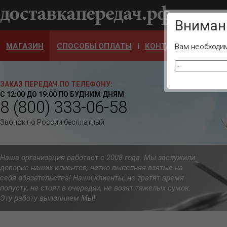
Ваш город
Вниман
МАГАЗИН
СПОСОБЫ ОПЛАТЫ
КОНТАКТЫ
ОТЗЫ
Вам необходим
ЗАКАЗ ПЕРЕДАЧ ПО ТЕЛЕФОНУ:
С 12:00 ДО 19:00 ПО БУДНИМ ДНЯМ
8 (800) 333-06-58
Звонок по России бесплатный
Наша организация работает с 2008 года. Мы заслужили
доверие наших клиентов, четко выполняя взятые на
себя обязательства! Наши клиенты, не тратят время
попусту, не стоят в очередях, не возят тяжелых сумок.
Эту работу выполняем Мы!