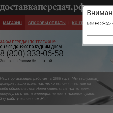
Ваш город
Вниман
МАГАЗИН
СПОСОБЫ ОПЛАТЫ
КОНТАКТЫ
ОТЗЫ
Вам необходим
ЗАКАЗ ПЕРЕДАЧ ПО ТЕЛЕФОНУ:
С 12:00 ДО 19:00 ПО БУДНИМ ДНЯМ
8 (800) 333-06-58
Звонок по России бесплатный
Наша организация работает с 2008 года. Мы заслужили
доверие наших клиентов, четко выполняя взятые на
себя обязательства! Наши клиенты, не тратят время
попусту, не стоят в очередях, не возят тяжелых сумок.
Эту работу выполняем Мы!