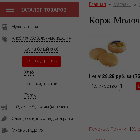
Главная
»
Магазин
»
КАТАЛОГ ТОВАРОВ
Корж Моло
Нужные вещи
Хлеб и хлебобулочные изделия
Булка, белый хлеб
Печенье, Пряники
Хлеб
Цена:
28.28 руб. за (75
Лепешки, лаваши
Количество:
Торты
Чай, кофе, бульоны (напитки)
Сахар, соль, шоколад, сладости
Печенье, Пряники
|
Хле
Мясные изделия