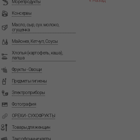
« Назад
Морепродукты
Консервы
Масло, сыр, сух. молоко,
сгущенка
Майонез, Кетчуп, Соусы
Хлопья (картофель, каша),
лапша
Фрукты - Овощи
Предметы гигиены
Электроприборы
Фотография
ОРЕХИ - СУХОФРУКТЫ
Товары для женщин
Таксофонные карты