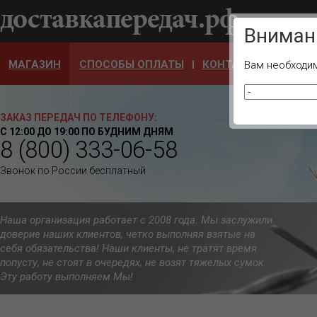
Ваш город
Вниман
МАГАЗИН
СПОСОБЫ ОПЛАТЫ
КОНТАКТЫ
ОТЗЫ
Вам необходим
ЗАКАЗ ПЕРЕДАЧ ПО ТЕЛЕФОНУ:
С 12:00 ДО 19:00 ПО БУДНИМ ДНЯМ
8 (800) 333-06-58
Звонок по России бесплатный
Наша организация работает с 2008 года. Мы заслужили
доверие наших клиентов, четко выполняя взятые на
себя обязательства! Наши клиенты, не тратят время
попусту, не стоят в очередях, не возят тяжелых сумок.
Эту работу выполняем Мы!