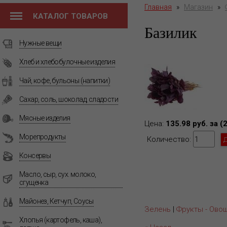
Главная
»
Магазин
»
КАТАЛОГ ТОВАРОВ
Базилик
Нужные вещи
Хлеб и хлебобулочные изделия
Чай, кофе, бульоны (напитки)
Сахар, соль, шоколад, сладости
Мясные изделия
Цена:
135.98 руб. за (
Морепродукты
Количество:
Консервы
Масло, сыр, сух. молоко,
сгущенка
Майонез, Кетчуп, Соусы
Зелень
|
Фрукты - Ово
Хлопья (картофель, каша),