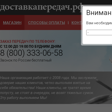
Ваш город
Вниман
МАГАЗИН
СПОСОБЫ ОПЛАТЫ
КОНТАКТЫ
ОТЗЫ
Вам необходим
ЗАКАЗ ПЕРЕДАЧ ПО ТЕЛЕФОНУ:
С 12:00 ДО 19:00 ПО БУДНИМ ДНЯМ
8 (800) 333-06-58
Звонок по России бесплатный
Наша организация работает с 2008 года. Мы заслужили
доверие наших клиентов, четко выполняя взятые на
себя обязательства! Наши клиенты, не тратят время
попусту, не стоят в очередях, не возят тяжелых сумок.
Эту работу выполняем Мы!