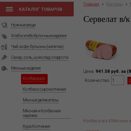
Главная
»
Магазин
»
КАТАЛОГ ТОВАРОВ
Сервелат в/
Нужные вещи
Хлеб и хлебобулочные изделия
Чай, кофе, бульоны (напитки)
Сахар, соль, шоколад, сладости
Мясные изделия
Цена:
941.58 руб. за (
Колбаса в/к
Количество:
Колбаса сырокопченая
Мясные деликатесы
Мясная и Колбасная
нарезка
Колбаса в/к
|
Мясные 
Кура Копченая