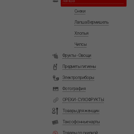
лапша
Снеки
Лапша Вермишель
Хлопья
Чипсы
Фрукты - Овощи
Предметы гигиены
Электроприборы
Фотография
ОРЕХИ - СУХОФРУКТЫ
Товары для женщин
Таксофонные карты
Товары со скидкой