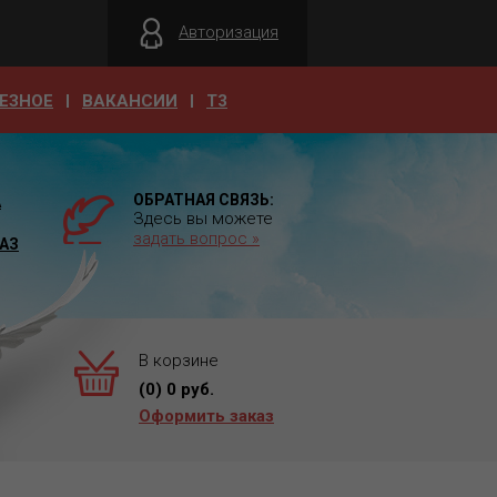
Авторизация
ЕЗНОЕ
ВАКАНСИИ
T3
ОБРАТНАЯ СВЯЗЬ:
А
Здесь вы можете
задать вопрос »
АЗ
В корзине
(
0
)
0
руб.
Оформить заказ