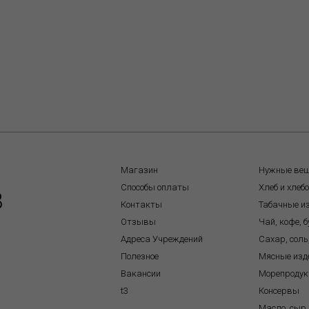
Магазин
Нужные ве
Способы оплаты
Хлеб и хлеб
8
Контакты
Табачные и
Отзывы
Чай, кофе, 
Адреса Учреждений
Сахар, соль
Полезное
Мясные изд
Вакансии
Морепроду
t3
Консервы
Масло, сыр,