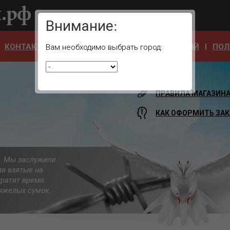
Ваш город:
Внимание:
КОНТАКТЫ
ОТЗЫВЫ
АДРЕСА УЧРЕЖДЕНИЙ
ПОЛ
Вам необходимо выбрать город:
ПРАВИЛА МАГАЗИН
КАК ОФОРМИТЬ ЗАК
а. Мы заслужили
яя взятые на
тратят время
 тяжелых сумок.