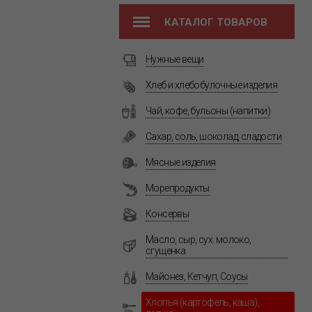
КАТАЛОГ ТОВАРОВ
Нужные вещи
Хлеб и хлебобулочные изделия
Чай, кофе, бульоны (напитки)
Сахар, соль, шоколад, сладости
Мясные изделия
Морепродукты
Консервы
Масло, сыр, сух. молоко,
сгущенка
Майонез, Кетчуп, Соусы
Хлопья (картофель, каша),