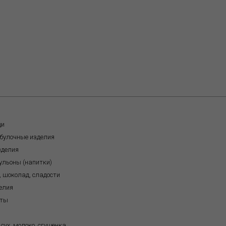
щи
обулочные изделия
зделия
бульоны (напитки)
, шоколад, сладости
елия
кты
 сух. молоко, сгущенка