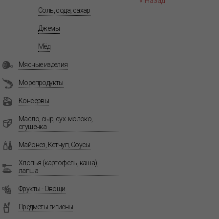
« Назад
Соль, сода, сахар
Джемы
Мёд
Мясные изделия
Морепродукты
Консервы
Масло, сыр, сух. молоко,
сгущенка
Майонез, Кетчуп, Соусы
Хлопья (картофель, каша),
лапша
Фрукты - Овощи
Предметы гигиены