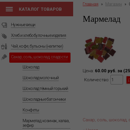
Главная
»
Магазин
»
КАТАЛОГ ТОВАРОВ
Мармелад
Нужные вещи
Хлеб и хлебобулочные изделия
Чай, кофе, бульоны (напитки)
Сахар, соль, шоколад, сладости
Шоколад
Цена:
60.00 руб. за (2
Шоколад молочный
Количество:
Шоколад тёмный горький
Шоколадные батончики
Конфеты
Сахар, соль, шоколад,
Мармелад, козинак, халва,
зефир