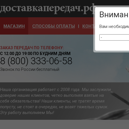
Ваш город
Вниман
МАГАЗИН
СПОСОБЫ ОПЛАТЫ
КОНТАКТЫ
ОТЗЫ
Вам необходим
ЗАКАЗ ПЕРЕДАЧ ПО ТЕЛЕФОНУ:
С 12:00 ДО 19:00 ПО БУДНИМ ДНЯМ
8 (800) 333-06-58
Звонок по России бесплатный
Наша организация работает с 2008 года. Мы заслужили
доверие наших клиентов, четко выполняя взятые на
себя обязательства! Наши клиенты, не тратят время
попусту, не стоят в очередях, не возят тяжелых сумок.
Эту работу выполняем Мы!