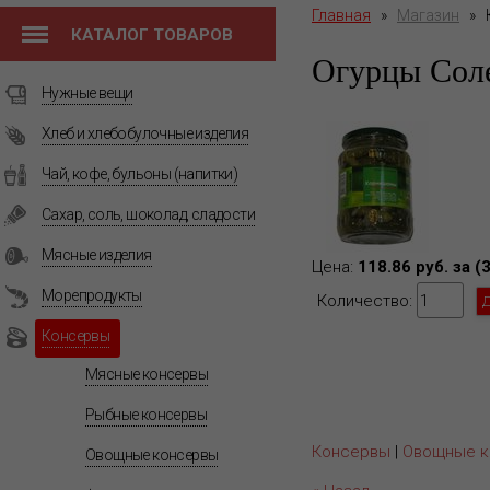
Главная
»
Магазин
»
КАТАЛОГ ТОВАРОВ
Огурцы Сол
Нужные вещи
Хлеб и хлебобулочные изделия
Чай, кофе, бульоны (напитки)
Сахар, соль, шоколад, сладости
Мясные изделия
Цена:
118.86 руб. за (
Морепродукты
Количество:
Консервы
Мясные консервы
Рыбные консервы
Консервы
|
Овощные к
Овощные консервы