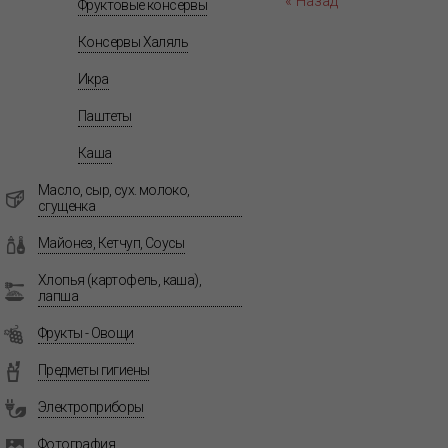
« Назад
Фруктовые консервы
Консервы Халяль
Икра
Паштеты
Каша
Масло, сыр, сух. молоко,
сгущенка
Майонез, Кетчуп, Соусы
Хлопья (картофель, каша),
лапша
Фрукты - Овощи
Предметы гигиены
Электроприборы
Фотография