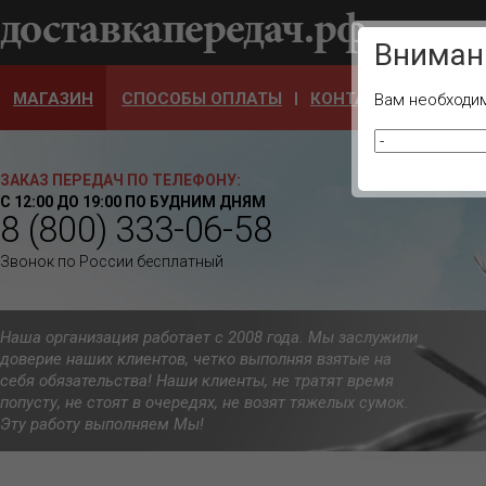
Ваш город
Вниман
МАГАЗИН
СПОСОБЫ ОПЛАТЫ
КОНТАКТЫ
ОТЗЫ
Вам необходим
ЗАКАЗ ПЕРЕДАЧ ПО ТЕЛЕФОНУ:
С 12:00 ДО 19:00 ПО БУДНИМ ДНЯМ
8 (800) 333-06-58
Звонок по России бесплатный
Наша организация работает с 2008 года. Мы заслужили
доверие наших клиентов, четко выполняя взятые на
себя обязательства! Наши клиенты, не тратят время
попусту, не стоят в очередях, не возят тяжелых сумок.
Эту работу выполняем Мы!