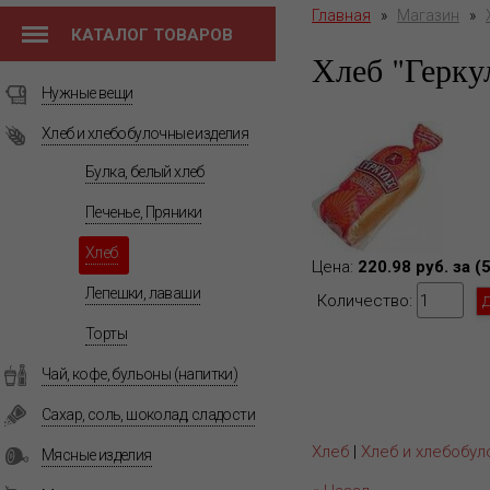
Главная
»
Магазин
»
КАТАЛОГ ТОВАРОВ
Хлеб "Герку
Нужные вещи
Хлеб и хлебобулочные изделия
Булка, белый хлеб
Печенье, Пряники
Хлеб
Цена:
220.98 руб. за (
Лепешки, лаваши
Количество:
Торты
Чай, кофе, бульоны (напитки)
Сахар, соль, шоколад, сладости
Хлеб
|
Хлеб и хлебобул
Мясные изделия