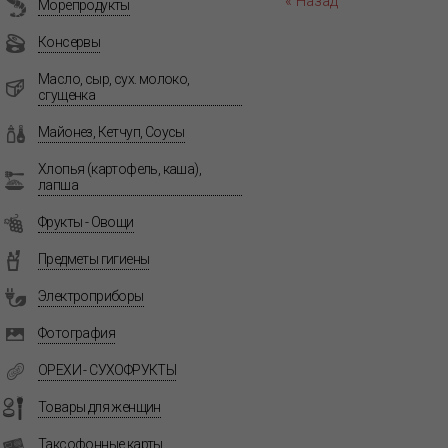
« Назад
Морепродукты
Консервы
Масло, сыр, сух. молоко,
сгущенка
Майонез, Кетчуп, Соусы
Хлопья (картофель, каша),
лапша
Фрукты - Овощи
Предметы гигиены
Электроприборы
Фотография
ОРЕХИ - СУХОФРУКТЫ
Товары для женщин
Таксофонные карты