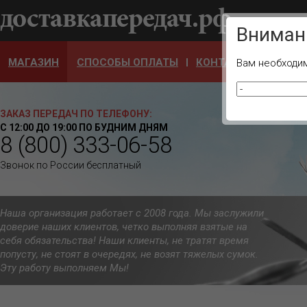
Ваш город
Вниман
МАГАЗИН
СПОСОБЫ ОПЛАТЫ
КОНТАКТЫ
ОТЗЫ
Вам необходим
ЗАКАЗ ПЕРЕДАЧ ПО ТЕЛЕФОНУ:
С 12:00 ДО 19:00 ПО БУДНИМ ДНЯМ
8 (800) 333-06-58
Звонок по России бесплатный
Наша организация работает с 2008 года. Мы заслужили
доверие наших клиентов, четко выполняя взятые на
себя обязательства! Наши клиенты, не тратят время
попусту, не стоят в очередях, не возят тяжелых сумок.
Эту работу выполняем Мы!