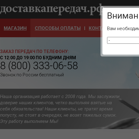
Ваш город
Вниман
МАГАЗИН
СПОСОБЫ ОПЛАТЫ
КОНТАКТЫ
ОТЗЫ
Вам необходим
ЗАКАЗ ПЕРЕДАЧ ПО ТЕЛЕФОНУ:
С 12:00 ДО 19:00 ПО БУДНИМ ДНЯМ
8 (800) 333-06-58
Звонок по России бесплатный
Наша организация работает с 2008 года. Мы заслужили
доверие наших клиентов, четко выполняя взятые на
себя обязательства! Наши клиенты, не тратят время
попусту, не стоят в очередях, не возят тяжелых сумок.
Эту работу выполняем Мы!