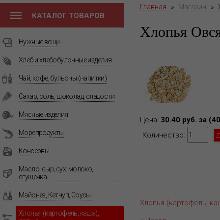
Главная
»
Магазин
»
КАТАЛОГ ТОВАРОВ
Хлопья Овс
Нужные вещи
Хлеб и хлебобулочные изделия
Чай, кофе, бульоны (напитки)
Сахар, соль, шоколад, сладости
Мясные изделия
Цена:
30.40 руб. за (4
Морепродукты
Количество:
Консервы
Масло, сыр, сух. молоко,
сгущенка
Майонез, Кетчуп, Соусы
Хлопья (картофель, ка
Хлопья (картофель, каша),