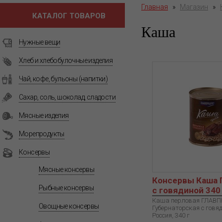
Главная
»
Магазин
»
КАТАЛОГ ТОВАРОВ
Каша
Нужные вещи
Хлеб и хлебобулочные изделия
Чай, кофе, бульоны (напитки)
Сахар, соль, шоколад, сладости
Мясные изделия
Морепродукты
Консервы
Мясные консервы
Консервы Каша 
Рыбные консервы
с говядиной 340
Каша перловая ГЛАВ
Овощные консервы
Губернаторская с говяд
Россия, 340 г