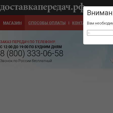
Ваш город
Вниман
МАГАЗИН
СПОСОБЫ ОПЛАТЫ
КОНТАКТЫ
ОТЗЫ
Вам необходим
ЗАКАЗ ПЕРЕДАЧ ПО ТЕЛЕФОНУ:
С 12:00 ДО 19:00 ПО БУДНИМ ДНЯМ
8 (800) 333-06-58
Звонок по России бесплатный
Наша организация работает с 2008 года. Мы заслужили
доверие наших клиентов, четко выполняя взятые на
себя обязательства! Наши клиенты, не тратят время
попусту, не стоят в очередях, не возят тяжелых сумок.
Эту работу выполняем Мы!