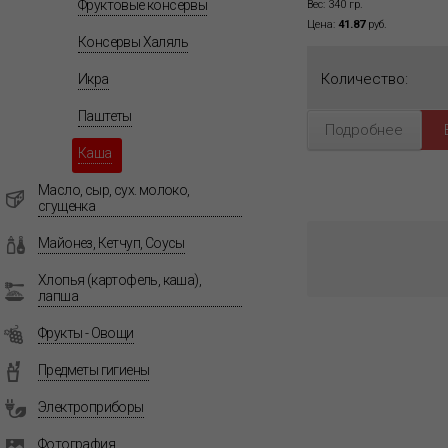
Фруктовые консервы
Вес: 340 гр.
Цена:
41.87
руб.
Консервы Халяль
Количество:
Икра
Паштеты
Подробнее
Каша
Масло, сыр, сух. молоко,
сгущенка
Майонез, Кетчуп, Соусы
Хлопья (картофель, каша),
лапша
Фрукты - Овощи
Предметы гигиены
Электроприборы
Фотография