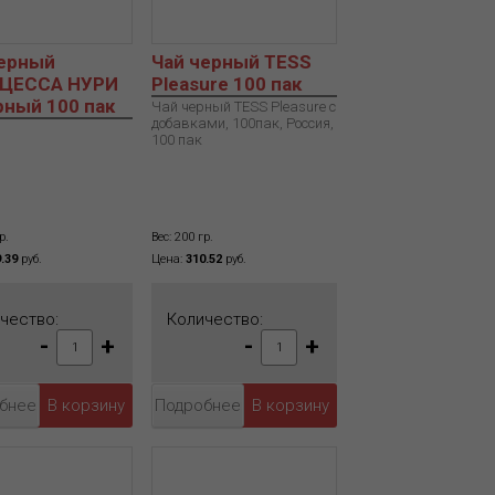
черный
Чай черный TESS
ЦЕССА НУРИ
Pleasure 100 пак
ный 100 пак
Чай черный TESS Pleasure с
добавками, 100пак, Россия,
100 пак
р.
Вес: 200 гр.
.39
руб.
Цена:
310.52
руб.
чество:
Количество:
-
+
-
+
бнее
Подробнее