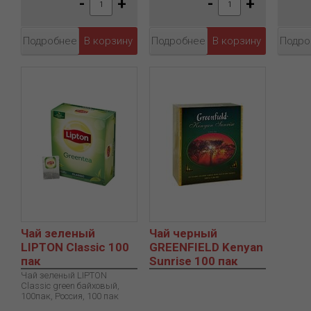
-
+
-
+
Подробнее
Подробнее
Подро
Чай зеленый
Чай черный
LIPTON Classic 100
GREENFIELD Kenyan
пак
Sunrise 100 пак
Чай зеленый LIPTON
Classic green байховый,
100пак, Россия, 100 пак