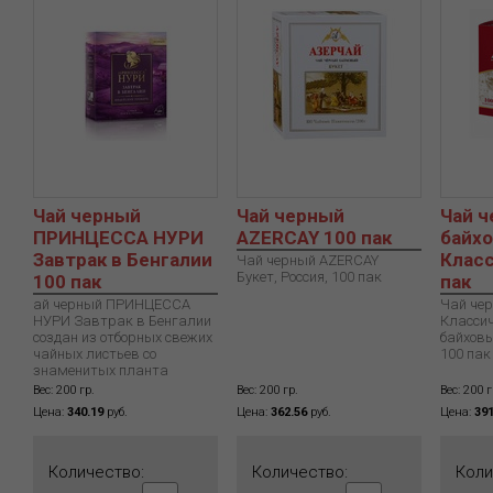
Чай черный
Чай черный
Чай 
ПРИНЦЕССА НУРИ
AZERCAY 100 пак
байх
Завтрак в Бенгалии
Класс
Чай черный AZERCAY
Букет, Россия, 100 пак
100 пак
пак
ай черный ПРИНЦЕССА
Чай че
НУРИ Завтрак в Бенгалии
Классич
создан из отборных свежих
байховы
чайных листьев со
100 пак
знаменитых планта
Вес: 200 гр.
Вес: 200 гр.
Вес: 200 г
Цена:
340.19
руб.
Цена:
362.56
руб.
Цена:
391
Количество:
Количество:
Коли