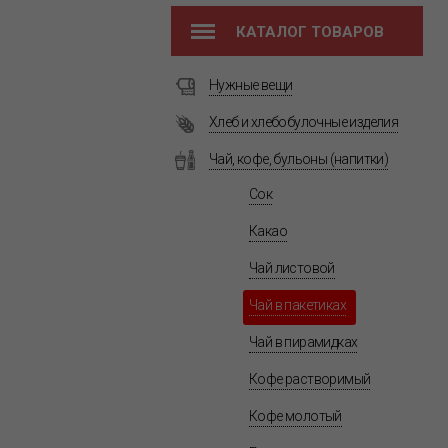
КАТАЛОГ ТОВАРОВ
Нужные вещи
Хлеб и хлебобулочные изделия
Чай, кофе, бульоны (напитки)
Сок
Какао
Чай листовой
Чай в пакетиках
Чай в пирамидках
Кофе растворимый
Кофе молотый