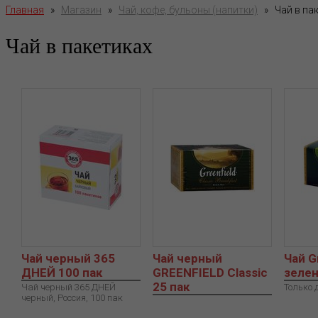
Главная
»
Магазин
»
Чай, кофе, бульоны (напитки)
»
Чай в па
Чай в пакетиках
Чай черный 365
Чай черный
Чай G
ДНЕЙ 100 пак
GREENFIELD Classic
зелен
25 пак
Чай черный 365 ДНЕЙ
Только 
черный, Россия, 100 пак