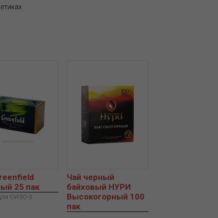
кетиках
reenfield
Чай черный
ый 25 пак
байховый НУРИ
Высокогорный 100
для СИЗО-3
пак