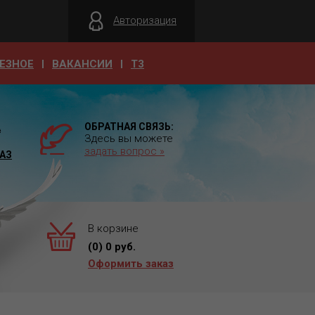
Авторизация
ЕЗНОЕ
ВАКАНСИИ
T3
ОБРАТНАЯ СВЯЗЬ:
А
Здесь вы можете
задать вопрос »
АЗ
В корзине
(
0
)
0
руб.
Оформить заказ