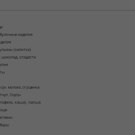
щи
обулочные изделия
зделия
бульоны (напитки)
, шоколад, сладости
елия
кты
 сух. молоко, сгущенка
тчуп, Соусы
ртофель, каша), лапша
вощи
игиены
иборы
я