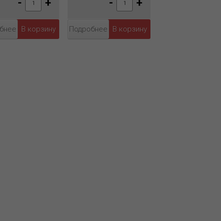
-
+
-
+
бнее
Подробнее