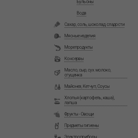
Бульоны
Вода
Сахар, соль, шоколад, сладости
Мясные изделия
Морепродукты
Консервы
Масло, сыр, сух. молоко,
сгущенка
Майонез, Кетчуп, Соусы
Хлопья (картофель, каша),
лапша
Фрукты - Овощи
Предметы гигиены
Электроприборы