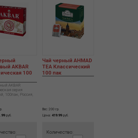
черный
Чай черный AHMAD
овый AKBAR
TEA Классический
ическая 100
100 пак
рный AKBAR
еская серия
й, 100пак, Россия,
р.
Вес: 200 гр.
.99
руб.
Цена:
419.99
руб.
чество:
Количество: