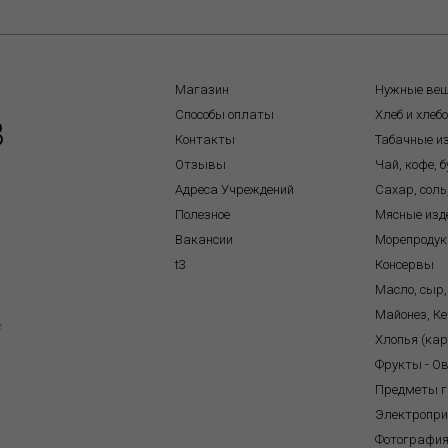
Магазин
Нужные ве
Способы оплаты
Хлеб и хлеб
8
Контакты
Табачные и
Отзывы
Чай, кофе, 
Адреса Учреждений
Сахар, соль
Полезное
Мясные изд
Вакансии
Морепроду
t3
Консервы
Масло, сыр,
Майонез, Ке
e
Хлопья (ка
Фрукты - О
Предметы г
Электропр
Фотографи