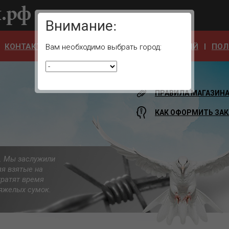
Ваш город:
Внимание:
КОНТАКТЫ
ОТЗЫВЫ
АДРЕСА УЧРЕЖДЕНИЙ
ПОЛ
Вам необходимо выбрать город:
ПРАВИЛА МАГАЗИН
КАК ОФОРМИТЬ ЗАК
а. Мы заслужили
яя взятые на
тратят время
 тяжелых сумок.