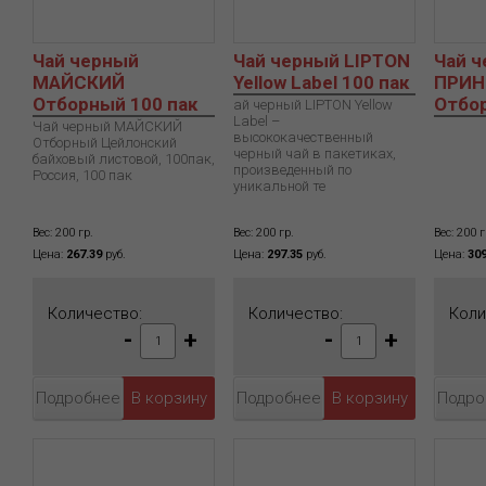
Чай черный
Чай черный LIPTON
Чай 
МАЙСКИЙ
Yellow Label 100 пак
ПРИН
Отборный 100 пак
Отбор
ай черный LIPTON Yellow
Label –
Чай черный МАЙСКИЙ
высококачественный
Отборный Цейлонский
черный чай в пакетиках,
байховый листовой, 100пак,
произведенный по
Россия, 100 пак
уникальной те
Вес: 200 гр.
Вес: 200 гр.
Вес: 200 г
Цена:
267.39
руб.
Цена:
297.35
руб.
Цена:
309
Количество:
Количество:
Коли
-
+
-
+
Подробнее
Подробнее
Подро