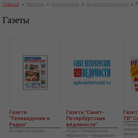
Главная
»
Магазин
»
Нужные вещи
»
Печатная продукция
»
Газеты
Газета
Газета "Санкт-
Газет
"Телевидение и
Петербу́ргские
ТВ" С
Радио"
ве́домости"
«Панор
еженеде
Выходит по средам.
«Санкт-Петербу́ргские
семейно
ве́домости» — ежедневная