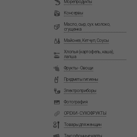
Морепродукты
Консервы
Масло, сыр, сух. молоко,
сгущенка
Майонез, Кетчуп, Соусы
Хлопья (картофель, каша),
лапша
Фрукты - Овощи
Предметы гигиены
Электроприборы
Фотография
ОРЕХИ - СУХОФРУКТЫ
Товары для женщин
Таксофонные карты