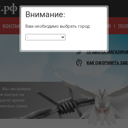
Ваш город:
Внимание:
КОНТАКТЫ
ОТЗЫВЫ
АДРЕСА УЧРЕЖДЕНИЙ
ПОЛ
Вам необходимо выбрать город:
ПРАВИЛА МАГАЗИН
КАК ОФОРМИТЬ ЗАК
а. Мы заслужили
яя взятые на
тратят время
 тяжелых сумок.