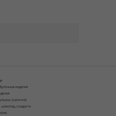
щи
обулочные изделия
зделия
бульоны (напитки)
, шоколад, сладости
елия