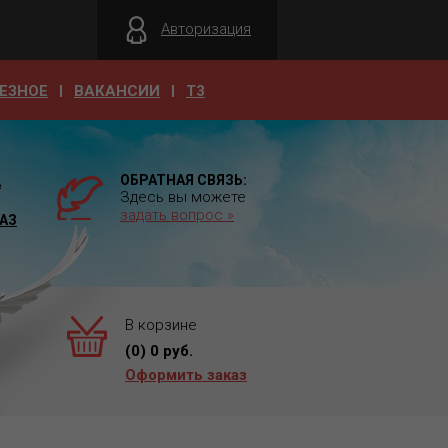
Авторизация
ЕЗНОЕ
ВАКАНСИИ
T3
ОБРАТНАЯ СВЯЗЬ:
А
Здесь вы можете
задать вопрос »
АЗ
В корзине
(
0
)
0
руб.
Оформить заказ