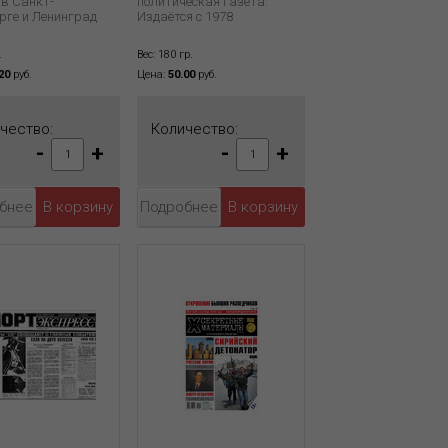
 в Санкт-
политическая газета.
рге и Ленинград
Издаётся с 1978
.
Вес: 180 гр.
20
руб.
Цена:
50.00
руб.
чество:
Количество:
-
+
-
+
бнее
Подробнее