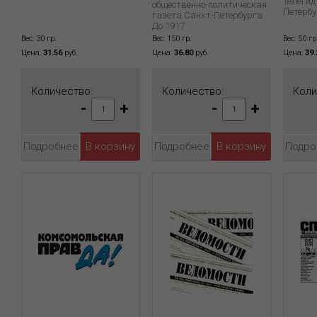
телегид
общественно-политическая
Петербу
газета Санкт-Петербурга.
До 1917
Вес: 30 гр.
Вес: 150 гр.
Вес: 50 гр
Цена:
31.56
руб.
Цена:
36.80
руб.
Цена:
39.
Количество:
Количество:
Коли
-
+
-
+
Подробнее
Подробнее
Подро