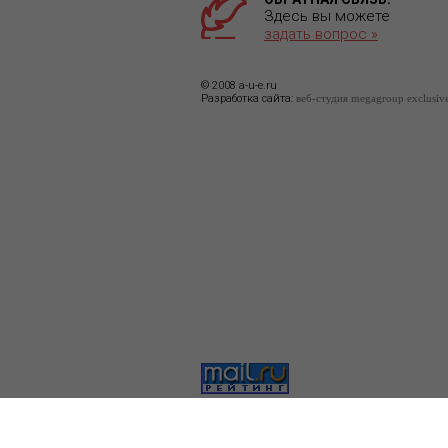
Здесь вы можете
задать вопрос »
© 2008 a-u-e.ru
Разработка сайта:
веб-студия megagroup exclusiv