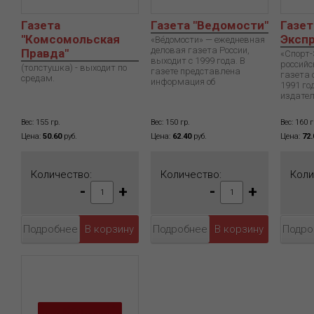
Газета
Газета "Ведомости"
Газет
"Комсомольская
Экспр
«Ве́домости» — ежедневная
деловая газета России,
Правда"
«Спорт-
выходит с 1999 года. В
российс
(толстушка) - выходит по
газете представлена
газета 
средам.
информация об
1991 го
издате
Вес: 155 гр.
Вес: 150 гр.
Вес: 160 г
Цена:
50.60
руб.
Цена:
62.40
руб.
Цена:
72.
Количество:
Количество:
Коли
-
+
-
+
Подробнее
Подробнее
Подро