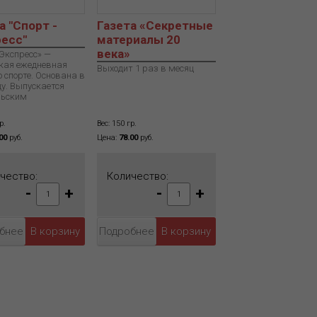
а "Спорт -
Газета «Секретные
есс"
материалы 20
века»
Экспресс» —
кая ежедневная
Выходит 1 раз в месяц
о спорте. Основана в
ду. Выпускается
льским
р.
Вес: 150 гр.
00
руб.
Цена:
78.00
руб.
чество:
Количество:
-
+
-
+
бнее
Подробнее