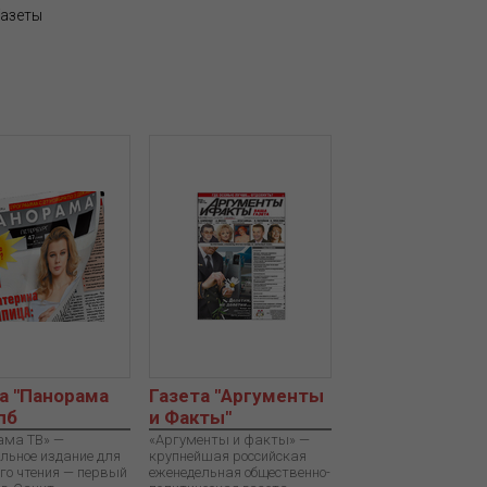
Газеты
а "Панорама
Газета "Аргументы
пб
и Факты"
ама TВ» —
«Аргументы и факты» —
льное издание для
крупнейшая российская
го чтения — первый
еженедельная общественно-