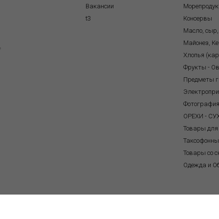
Вакансии
Морепроду
t3
Консервы
Масло, сыр,
Майонез, Ке
e
Хлопья (ка
Фрукты - О
Предметы г
Электропр
Фотографи
ОРЕХИ - С
Товары для
Таксофонны
Товары со с
Одежда и О