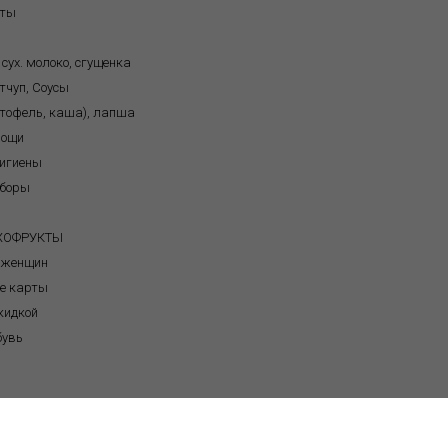
кты
 сух. молоко, сгущенка
тчуп, Соусы
ртофель, каша), лапша
вощи
игиены
иборы
я
УХОФРУКТЫ
 женщин
е карты
кидкой
бувь