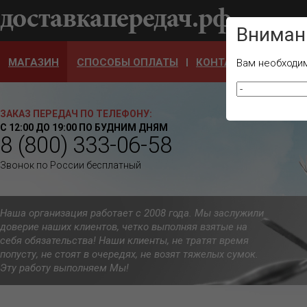
Ваш город
Вниман
МАГАЗИН
СПОСОБЫ ОПЛАТЫ
КОНТАКТЫ
ОТЗЫ
Вам необходим
ЗАКАЗ ПЕРЕДАЧ ПО ТЕЛЕФОНУ:
С 12:00 ДО 19:00 ПО БУДНИМ ДНЯМ
8 (800) 333-06-58
Звонок по России бесплатный
Наша организация работает с 2008 года. Мы заслужили
доверие наших клиентов, четко выполняя взятые на
себя обязательства! Наши клиенты, не тратят время
попусту, не стоят в очередях, не возят тяжелых сумок.
Эту работу выполняем Мы!