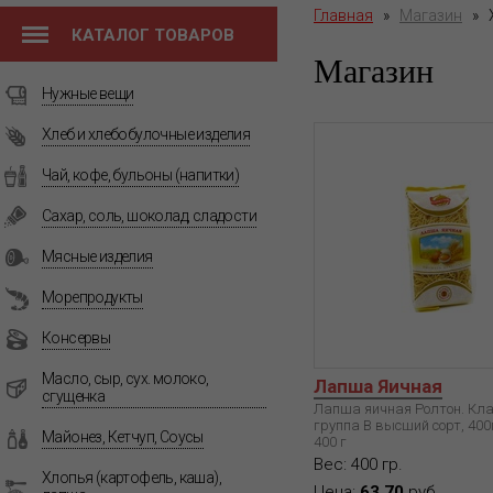
Главная
»
Магазин
»
КАТАЛОГ ТОВАРОВ
Магазин
Нужные вещи
Хлеб и хлебобулочные изделия
Чай, кофе, бульоны (напитки)
Сахар, соль, шоколад, сладости
Мясные изделия
Морепродукты
Консервы
Масло, сыр, сух. молоко,
Лапша Яичная
сгущенка
Лапша яичная Ролтон. Кла
группа В высший сорт, 400г
Майонез, Кетчуп, Соусы
400 г
Вес: 400 гр.
Хлопья (картофель, каша),
Цена:
63.70
руб.