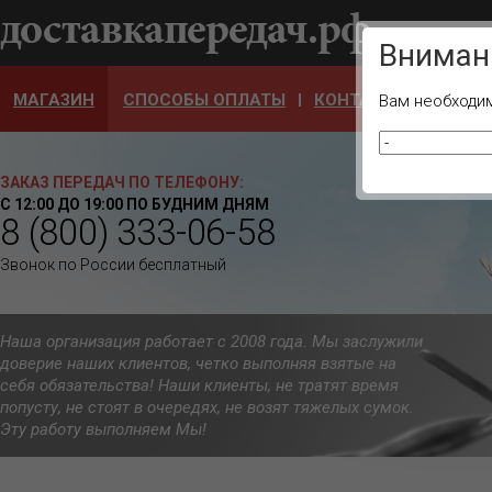
Ваш город
Вниман
МАГАЗИН
СПОСОБЫ ОПЛАТЫ
КОНТАКТЫ
ОТЗЫ
Вам необходим
ЗАКАЗ ПЕРЕДАЧ ПО ТЕЛЕФОНУ:
С 12:00 ДО 19:00 ПО БУДНИМ ДНЯМ
8 (800) 333-06-58
Звонок по России бесплатный
Наша организация работает с 2008 года. Мы заслужили
доверие наших клиентов, четко выполняя взятые на
себя обязательства! Наши клиенты, не тратят время
попусту, не стоят в очередях, не возят тяжелых сумок.
Эту работу выполняем Мы!