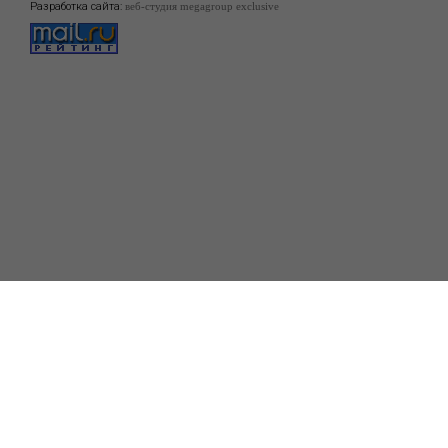
Разработка сайта:
веб-студия megagroup exclusive