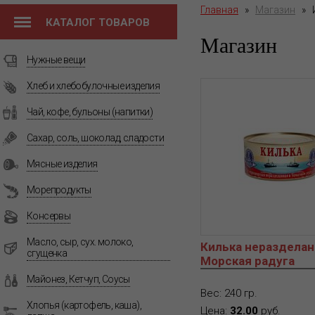
Главная
»
Магазин
»
КАТАЛОГ ТОВАРОВ
Магазин
Нужные вещи
Хлеб и хлебобулочные изделия
Чай, кофе, бульоны (напитки)
Сахар, соль, шоколад, сладости
Мясные изделия
Морепродукты
Консервы
Масло, сыр, сух. молоко,
Килька неразделан
сгущенка
Морская радуга
Майонез, Кетчуп, Соусы
Вес: 240 гр.
Хлопья (картофель, каша),
Цена:
32.00
руб.