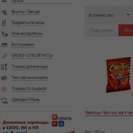
лапша
Фрукты - Овощи
-
Количество:
Предметы гигиены
Подробнее
Электроприборы
Фотография
ОРЕХИ - СУХОФРУКТЫ
Товары для женщин
Таксофонные карты
Товары со скидкой
Одежда и Обувь
Чипсы Читос кетчу
Вес: 55 гр.