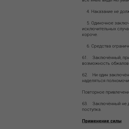
все иные виды негума
4. Наказание не долж
5. Одиночное заключе
исключительных случа
короче.
6. Средства ограниче
61. Заключённый, при
возможность обжалов
62. Ни один заключён
наделяться полномочи
Повторное привлечени
63. Заключённый не д
поступка.
Применение силы