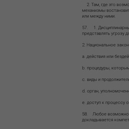
2. Там, где это возм
механизмы востановит
или между ними.
57. 1. Дисциплинарны
представлять угрозу д
2. Национальное закон
a. действия или безд
b. процедуры, которы
c. виды и продолжител
d. орган, уполномочен
e. доступ к процессу 
58. Любое возможное
докладывается компет