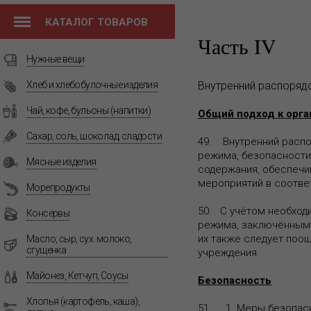
КАТАЛОГ ТОВАРОВ
Часть IV
Нужные вещи
Хлеб и хлебобулочные изделия
Внутренний распоряд
Чай, кофе, бульоны (напитки)
Общий подход к орга
Сахар, соль, шоколад, сладости
49. Внутренний распо
режима, безопасност
Мясные изделия
содержания, обеспеч
мероприятий в соотве
Морепродукты
50. С учётом необход
Консервы
режима, заключённым 
их также следует поо
Масло, сыр, сух. молоко,
сгущенка
учреждения.
Майонез, Кетчуп, Соусы
Безопасность
Хлопья (картофель, каша),
51. 1. Меры безопасн