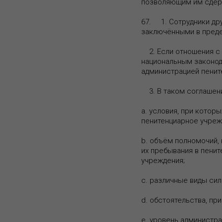
позволяющим им сдер
67. 1. Сотрудники др
заключёнными в преде
2. Если отношения с 
национальным законод
администрацией пенит
3. В таком соглашени
a. условия, при котор
пенитенциарное учреж
b. объём полномочий,
их пребывания в пенит
учреждения;
c. различные виды сил
d. обстоятельства, пр
e. уровень администр