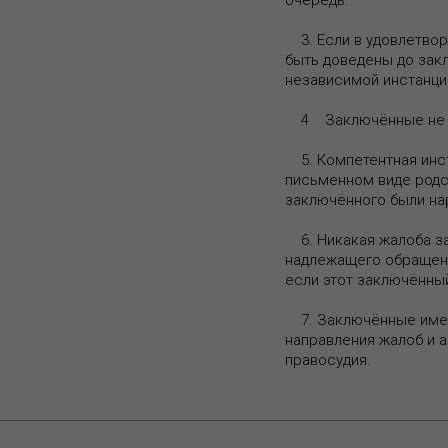
очередь.
3. Если в удовлетвор
быть доведены до зак
независимой инстанци
4 Заключённые не до
5. Компетентная инст
письменном виде родст
заключённого были на
6. Никакая жалоба за
надлежащего обращени
если этот заключённый
7. Заключённые имеют
направления жалоб и а
правосудия.