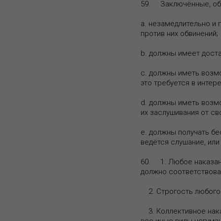
59. Заключённые, обв
a. незамедлительно и
против них обвинений;
b. должны имеет доста
c. должны иметь возм
это требуется в интер
d. должны иметь возмо
их заслушивания от св
e. должны получать б
ведётся слушание, или
60. 1. Любое наказан
должно соответствова
2. Строгость любого 
3. Коллективное нака