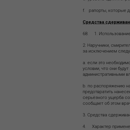
f. рапорты, которые 
Средства сдерживан
68. 1. Использование
2. Наручники, смирит
за исключением следу
a. если это необходим
условии, что они буду
административными вл
b. по распоряжению на
предотвратить нанесе
серьёзного ущерба соб
сообщает об этом вра
3. Средства сдержива
4. Характер примене