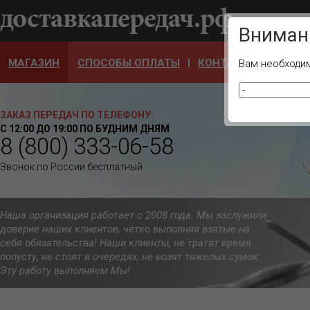
Ваш город
Вниман
МАГАЗИН
СПОСОБЫ ОПЛАТЫ
КОНТАКТЫ
ОТЗЫ
Вам необходим
ЗАКАЗ ПЕРЕДАЧ ПО ТЕЛЕФОНУ:
С 12:00 ДО 19:00 ПО БУДНИМ ДНЯМ
8 (800) 333-06-58
Звонок по России бесплатный
Наша организация работает с 2008 года. Мы заслужили
доверие наших клиентов, четко выполняя взятые на
себя обязательства! Наши клиенты, не тратят время
попусту, не стоят в очередях, не возят тяжелых сумок.
Эту работу выполняем Мы!