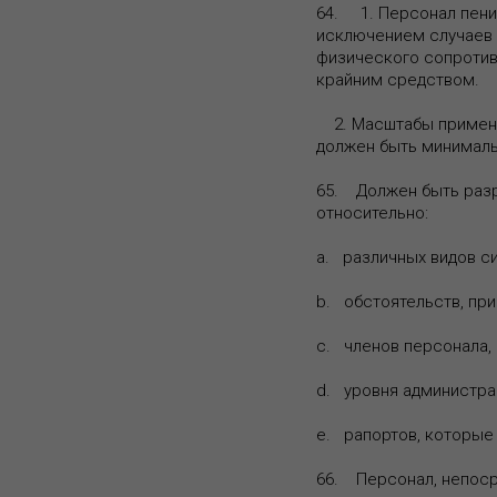
64. 1. Персонал пени
исключением случаев 
физического сопротив
крайним средством.
2. Масштабы примене
должен быть минимал
65. Должен быть разр
относительно:
a. различных видов с
b. обстоятельств, пр
c. членов персонала,
d. уровня администра
e. рапортов, которые
66. Персонал, непоср