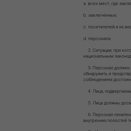
a. всех мест, где зак
b. заключённых;
c. посетителей и их ве
d. персонала.
2. Ситуации, при кот
национальным законо
3. Персонал должен п
обнаружить и предотв
соблюдением достоинс
4. Лица, подвергаемы
5. Лица должны досма
6. Персонал пенитенц
внутренних полостей т