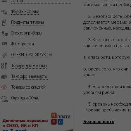
лапша
минимальными необход
Фрукты - Овощи
2. Безопасность, обе
дополняется мерами б
Предметы гигиены
заключённых, находящи
Электроприборы
3. Как только это ст
Фотография
заключённых с целью 
ОРЕХИ - СУХОФРУКТЫ
a. опасности, которую
Товары для женщин
b. риска того, что он
извне.
Таксофонные карты
4. Впоследствии кажд
Товары со скидкой
уровням риска.
Одежда и Обувь
5. Уровень необходи
периода пребывания то
Безопасность