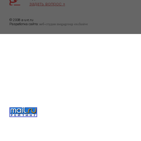
задать вопрос »
© 2008 a-u-e.ru
Разработка сайта:
веб-студия megagroup exclusive