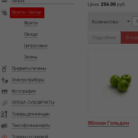
лапша
Цена:
256.00
руб.
Фрукты - Овощи
-
Количество:
Фрукты
Овощи
Подробнее
Цитрусовые
Зелень
Предметы гигиены
Электроприборы
Фотография
ОРЕХИ - СУХОФРУКТЫ
Товары для женщин
Яблоки Гольден
Таксофонные карты
Товары со скидкой