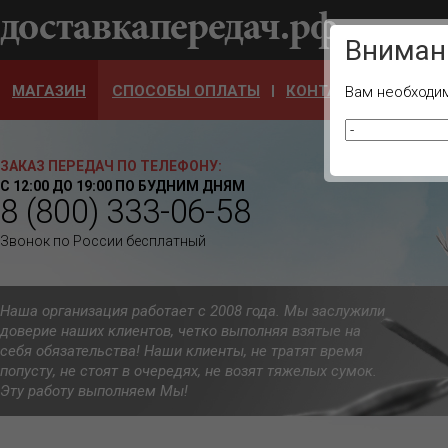
Ваш город
Вниман
МАГАЗИН
СПОСОБЫ ОПЛАТЫ
КОНТАКТЫ
ОТЗЫ
Вам необходим
ЗАКАЗ ПЕРЕДАЧ ПО ТЕЛЕФОНУ:
С 12:00 ДО 19:00 ПО БУДНИМ ДНЯМ
8 (800) 333-06-58
Звонок по России бесплатный
Наша организация работает с 2008 года. Мы заслужили
доверие наших клиентов, четко выполняя взятые на
себя обязательства! Наши клиенты, не тратят время
попусту, не стоят в очередях, не возят тяжелых сумок.
Эту работу выполняем Мы!